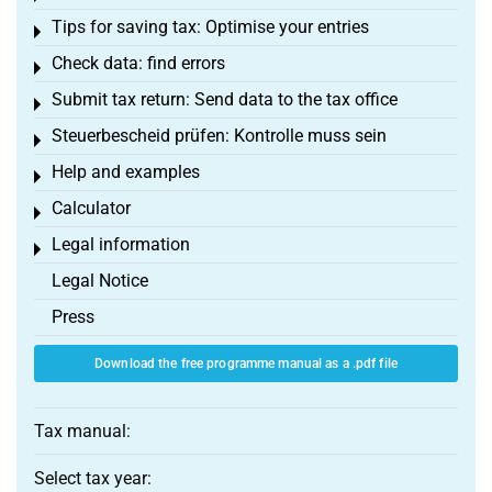
Tips for saving tax: Optimise your entries
Toggle menu
Check data: find errors
Toggle menu
Submit tax return: Send data to the tax office
Toggle menu
Steuerbescheid prüfen: Kontrolle muss sein
Toggle menu
Help and examples
Toggle menu
Calculator
Toggle menu
Legal information
Toggle menu
Legal Notice
Press
Download the free programme manual as a .pdf file
Tax manual:
Select tax year: