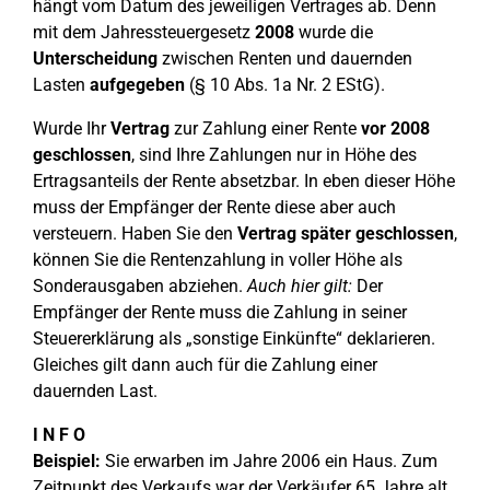
hängt vom Datum des jeweiligen Vertrages ab. Denn
mit dem Jahressteuergesetz
2008
wurde die
Unterscheidung
zwischen Renten und dauernden
Lasten
aufgegeben
(§ 10 Abs. 1a Nr. 2 EStG).
Wurde Ihr
Vertrag
zur Zahlung einer Rente
vor 2008
geschlossen
, sind Ihre Zahlungen nur in Höhe des
Ertragsanteils der Rente absetzbar. In eben dieser Höhe
muss der Empfänger der Rente diese aber auch
versteuern. Haben Sie den
Vertrag später geschlossen
,
können Sie die Rentenzahlung in voller Höhe als
Sonderausgaben abziehen.
Auch hier gilt:
Der
Empfänger der Rente muss die Zahlung in seiner
Steuererklärung als „sonstige Einkünfte“ deklarieren.
Gleiches gilt dann auch für die Zahlung einer
dauernden Last.
I N F O
Beispiel:
Sie erwarben im Jahre 2006 ein Haus. Zum
Zeitpunkt des Verkaufs war der Verkäufer 65 Jahre alt.