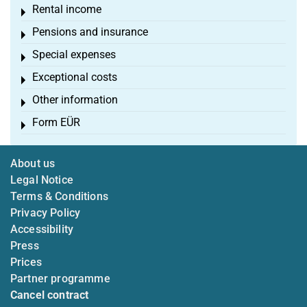
Rental income
Toggle menu
Pensions and insurance
Toggle menu
Special expenses
Toggle menu
Exceptional costs
Toggle menu
Other information
Toggle menu
Form EÜR
Toggle menu
About us
Legal Notice
Terms & Conditions
Privacy Policy
Accessibility
Press
Prices
Partner programme
Cancel contract