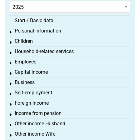
Start / Basic data
Personal information
Toggle menu
Children
Toggle menu
Household-related services
Toggle menu
Employee
Toggle menu
Capital income
Toggle menu
Business
Toggle menu
Self-employment
Toggle menu
Foreign income
Toggle menu
Income from pension
Toggle menu
Other income Husband
Toggle menu
Other income Wife
Toggle menu