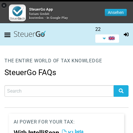
×
SteuerGo App
Ansehen
forium GmbH
kostenlos - In Google Play
22
THE ENTIRE WORLD OF TAX KNOWLEDGE
SteuerGo FAQs
AI POWER FOR YOUR TAX:
beta
With
IntelliScan