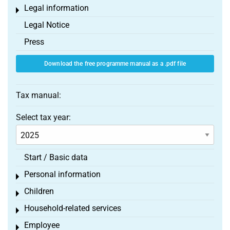
Legal information
Toggle menu
Legal Notice
Press
Download the free programme manual as a .pdf file
Tax manual:
Select tax year:
Start / Basic data
Personal information
Toggle menu
Children
Toggle menu
Household-related services
Toggle menu
Employee
Toggle menu