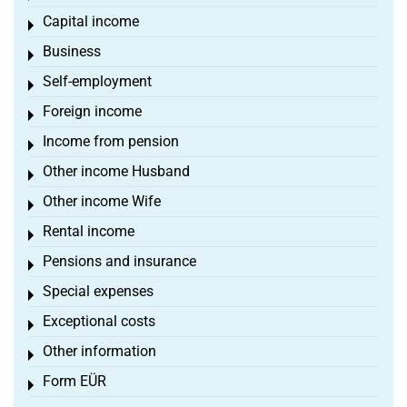
Capital income
Toggle menu
Business
Toggle menu
Self-employment
Toggle menu
Foreign income
Toggle menu
Income from pension
Toggle menu
Other income Husband
Toggle menu
Other income Wife
Toggle menu
Rental income
Toggle menu
Pensions and insurance
Toggle menu
Special expenses
Toggle menu
Exceptional costs
Toggle menu
Other information
Toggle menu
Form EÜR
Toggle menu