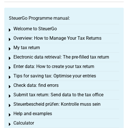
SteuerGo Programme manual:
Welcome to SteuerGo
Toggle menu
Overview: How to Manage Your Tax Returns
Toggle menu
My tax return
Toggle menu
Electronic data retrieval: The pre-filled tax return
Toggle menu
Enter data: How to create your tax return
Toggle menu
Tips for saving tax: Optimise your entries
Toggle menu
Check data: find errors
Toggle menu
Submit tax return: Send data to the tax office
Toggle menu
Steuerbescheid prüfen: Kontrolle muss sein
Toggle menu
Help and examples
Toggle menu
Calculator
Toggle menu