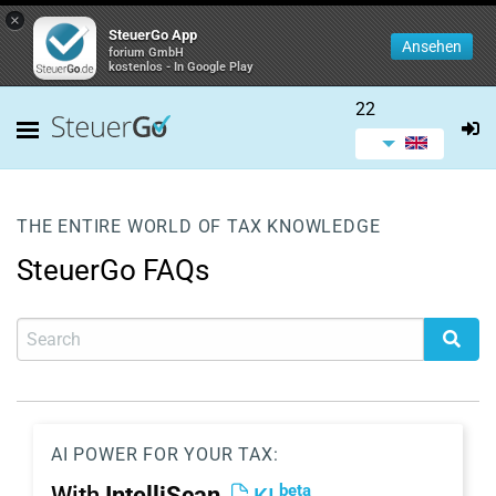
×
SteuerGo App
Ansehen
forium GmbH
kostenlos - In Google Play
22
THE ENTIRE WORLD OF TAX KNOWLEDGE
SteuerGo FAQs
AI POWER FOR YOUR TAX:
beta
With
IntelliScan