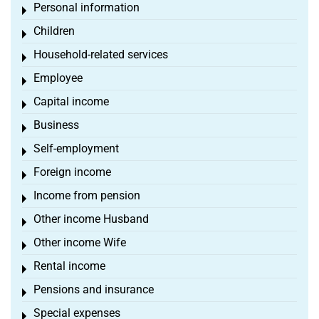
Personal information
Toggle menu
Children
Toggle menu
Household-related services
Toggle menu
Employee
Toggle menu
Capital income
Toggle menu
Business
Toggle menu
Self-employment
Toggle menu
Foreign income
Toggle menu
Income from pension
Toggle menu
Other income Husband
Toggle menu
Other income Wife
Toggle menu
Rental income
Toggle menu
Pensions and insurance
Toggle menu
Special expenses
Toggle menu