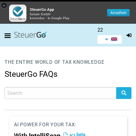
×
SteuerGo App
Ansehen
forium GmbH
kostenlos - In Google Play
22
THE ENTIRE WORLD OF TAX KNOWLEDGE
SteuerGo FAQs
AI POWER FOR YOUR TAX:
beta
With
IntelliScan