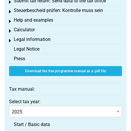
Submit tax return: Send data to the tax office
Toggle menu
Steuerbescheid prüfen: Kontrolle muss sein
Toggle menu
Help and examples
Toggle menu
Calculator
Toggle menu
Legal information
Toggle menu
Legal Notice
Press
Download the free programme manual as a .pdf file
Tax manual:
Select tax year:
Start / Basic data