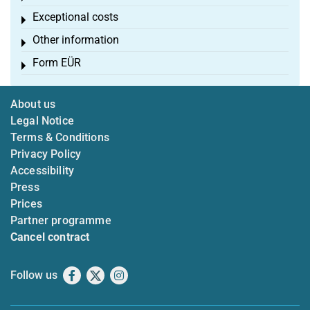
Exceptional costs
Toggle menu
Other information
Toggle menu
Form EÜR
Toggle menu
About us
Legal Notice
Terms & Conditions
Privacy Policy
Accessibility
Press
Prices
Partner programme
Cancel contract
Follow us
Facebook
X
Instagram