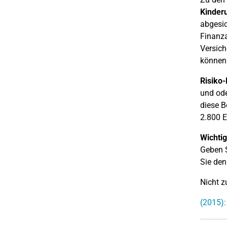
Kinderu
abgesic
Finanza
Versich
können 
Risiko
und ode
diese B
2.800 E
Wichtig
Geben S
Sie den
Nicht 
(2015):