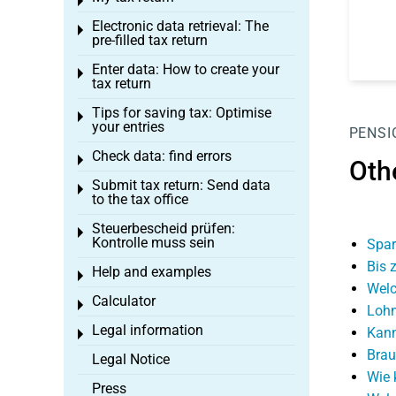
Toggle menu
Electronic data retrieval: The
Toggle menu
pre-filled tax return
Enter data: How to create your
Toggle menu
tax return
Tips for saving tax: Optimise
Toggle menu
your entries
PENSI
Check data: find errors
Toggle menu
Oth
Submit tax return: Send data
Toggle menu
to the tax office
Steuerbescheid prüfen:
Toggle menu
Kontrolle muss sein
Spar
Bis 
Help and examples
Toggle menu
Welc
Calculator
Toggle menu
Lohn
Legal information
Kann
Toggle menu
Brau
Legal Notice
Wie 
Press