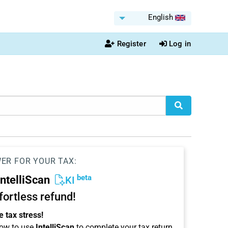
English
Register
Log in
WER FOR YOUR TAX:
beta
IntelliScan
KI
ffortless refund!
 tax stress!
ow to use
IntelliScan
to complete your tax return