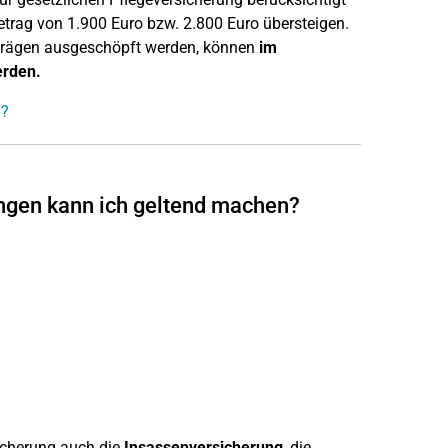
trag von 1.900 Euro bzw. 2.800 Euro übersteigen.
iträgen ausgeschöpft werden, können
im
erden.
n?
ungen kann ich geltend machen?
icherung auch die
Insassenversicherung
, die