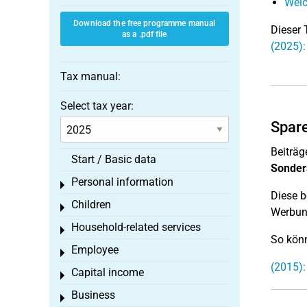
Welc
Download the free programme manual
Dieser 
as a .pdf file
(2025):
Tax manual:
Select tax year:
Spare
Beiträg
Start / Basic data
Sonder
Personal information
Toggle menu
Diese b
Children
Toggle menu
Werbung
Household-related services
Toggle menu
So könn
Employee
Toggle menu
(2015):
Capital income
Toggle menu
Business
Toggle menu