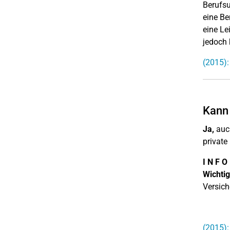
Berufsu
eine Be
eine Le
jedoch 
(2015):
Kann 
Ja,
auch
private
I N F O
Wichtig
Versich
(2015):