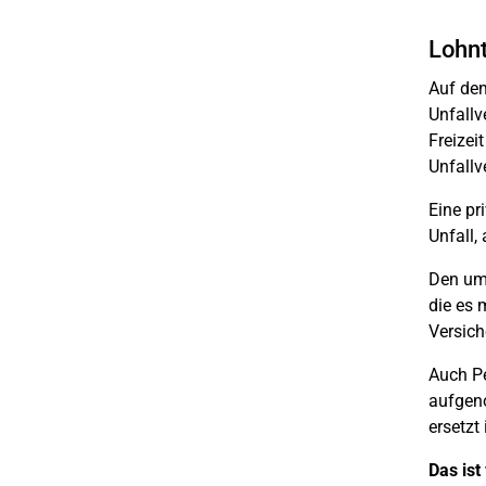
Lohnt
Auf dem
Unfallv
Freizei
Unfallv
Eine pr
Unfall,
Den umf
die es 
Versich
Auch Pe
aufgeno
ersetzt
Das ist