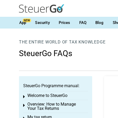
NEW
App
Security
Prices
FAQ
Blog
Sh
THE ENTIRE WORLD OF TAX KNOWLEDGE
SteuerGo FAQs
SteuerGo Programme manual:
Welcome to SteuerGo
Toggle menu
Overview: How to Manage
Toggle menu
Your Tax Returns
My tax return