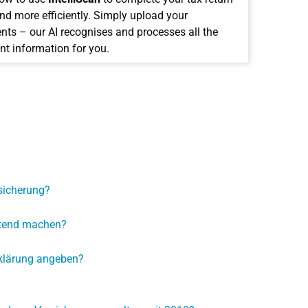
and more efficiently. Simply upload your
ts – our AI recognises and processes all the
nt information for you.
rsicherung?
eltend machen?
erklärung angeben?