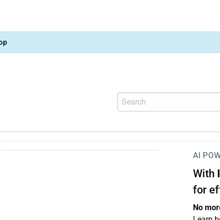
op
AI PO
With
for e
No more
Learn h