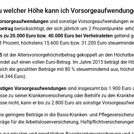
u welcher Höhe kann ich Vorsorgeaufwendung
vorsorgeaufwendungen
und sonstige Vorsorgeaufwendungen we
betrag
berücksichtigt, der sich jährlich um 2 Prozentpunkte e
is zu 20.000 Euro bzw. 40.000 Euro bei Verheirateten
geltend g
 Prozent, höchstens 15.600 Euro bzw. 31.200 Euro steuerminde
5
ist der Altersvorsorgehöchstbetrag gekoppelt an den Höchstbe
ndet auf einen vollen Euro-Betrag. Im Jahre 2015 beträgt der Hö
sich die gezahlten Beiträge mit 80 % steuermindernd aus, höchs
44.344 Euro).
stigen Vorsorgeaufwendungen
sind insgesamt bis 1.900 Euro a
se zu seiner Krankenversicherung oder Beihilfe zu den Krankhei
se nicht, kann er bis zu 2.800 Euro als sonstige Vorsorgeauf
e geringere Beiträge in die Basis-Kranken- und Pflegeversicher
räge für die Arbeitslosenversicherung, Haftpflichtversicherung
e zur privaten und gesetzlichen Basiskrankenversicherung und z