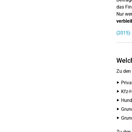
das Fin
Nur wen
verble
(2015):
Welch
Zu den 
Priva
Kfz-H
Hunde
Grund
Grund
Zu den