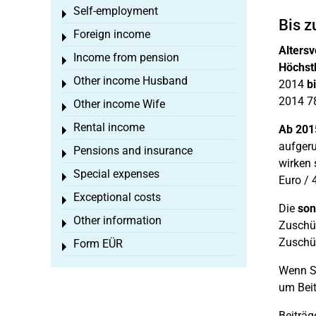
Self-employment
Toggle menu
Bis z
Foreign income
Toggle menu
Alters
Income from pension
Toggle menu
Höchst
Other income Husband
2014
b
Toggle menu
2014 78
Other income Wife
Toggle menu
Rental income
Ab 201
Toggle menu
aufgeru
Pensions and insurance
Toggle menu
wirken 
Special expenses
Toggle menu
Euro / 
Exceptional costs
Toggle menu
Die
son
Other information
Toggle menu
Zuschüs
Zuschüs
Form EÜR
Toggle menu
Wenn Si
um Beit
Beiträg