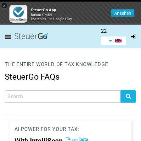
×
SteuerGo App
Ansehen
forium GmbH
kostenlos - In Google Play
22
THE ENTIRE WORLD OF TAX KNOWLEDGE
SteuerGo FAQs
AI POWER FOR YOUR TAX:
beta
With
IntelliScan