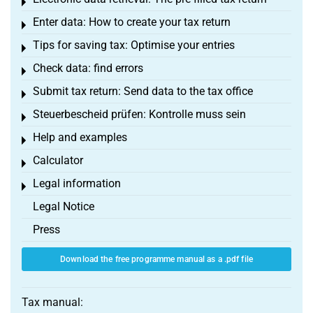
Toggle menu
Enter data: How to create your tax return
Toggle menu
Tips for saving tax: Optimise your entries
Toggle menu
Check data: find errors
Toggle menu
Submit tax return: Send data to the tax office
Toggle menu
Steuerbescheid prüfen: Kontrolle muss sein
Toggle menu
Help and examples
Toggle menu
Calculator
Toggle menu
Legal information
Toggle menu
Legal Notice
Press
Download the free programme manual as a .pdf file
Tax manual: