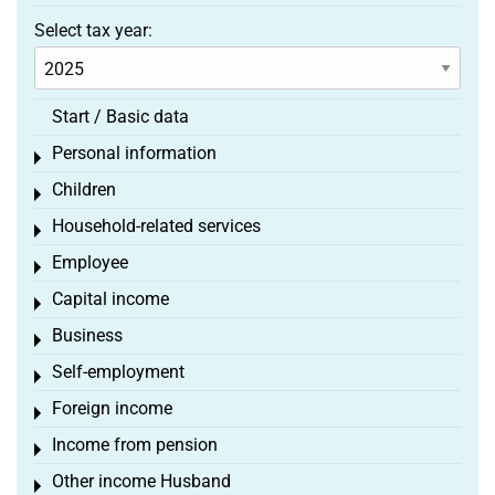
Select tax year:
Start / Basic data
Personal information
Toggle menu
Children
Toggle menu
Household-related services
Toggle menu
Employee
Toggle menu
Capital income
Toggle menu
Business
Toggle menu
Self-employment
Toggle menu
Foreign income
Toggle menu
Income from pension
Toggle menu
Other income Husband
Toggle menu