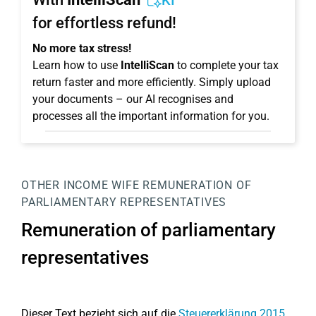
KI
for effortless refund!
No more tax stress!
Learn how to use
IntelliScan
to complete your tax
return faster and more efficiently. Simply upload
your documents – our AI recognises and
processes all the important information for you.
OTHER INCOME WIFE
REMUNERATION OF
PARLIAMENTARY REPRESENTATIVES
Remuneration of parliamentary
representatives
Dieser Text bezieht sich auf die
Steuererklärung 2015
.