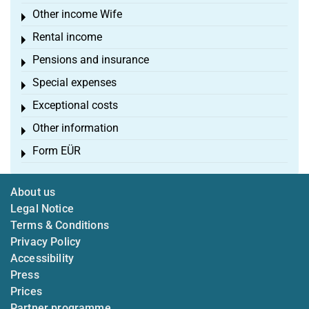
Other income Wife
Toggle menu
Rental income
Toggle menu
Pensions and insurance
Toggle menu
Special expenses
Toggle menu
Exceptional costs
Toggle menu
Other information
Toggle menu
Form EÜR
Toggle menu
About us
Legal Notice
Terms & Conditions
Privacy Policy
Accessibility
Press
Prices
Partner programme