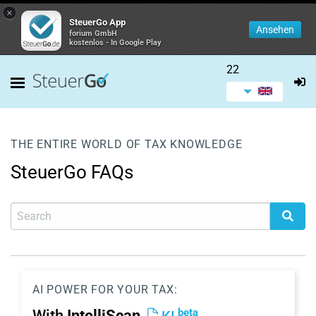
×
SteuerGo App
Ansehen
forium GmbH
kostenlos - In Google Play
22
THE ENTIRE WORLD OF TAX KNOWLEDGE
SteuerGo FAQs
AI POWER FOR YOUR TAX:
beta
With
IntelliScan