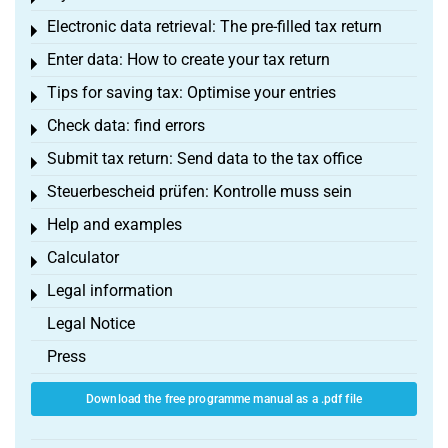
Electronic data retrieval: The pre-filled tax return
Toggle menu
Enter data: How to create your tax return
Toggle menu
Tips for saving tax: Optimise your entries
Toggle menu
Check data: find errors
Toggle menu
Submit tax return: Send data to the tax office
Toggle menu
Steuerbescheid prüfen: Kontrolle muss sein
Toggle menu
Help and examples
Toggle menu
Calculator
Toggle menu
Legal information
Toggle menu
Legal Notice
Press
Download the free programme manual as a .pdf file