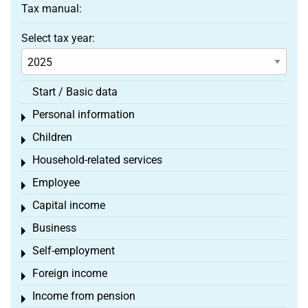
Tax manual:
Select tax year:
Start / Basic data
Personal information
Toggle menu
Children
Toggle menu
Household-related services
Toggle menu
Employee
Toggle menu
Capital income
Toggle menu
Business
Toggle menu
Self-employment
Toggle menu
Foreign income
Toggle menu
Income from pension
Toggle menu