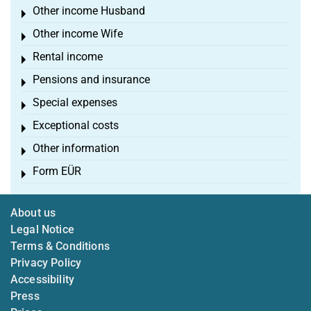
Other income Husband
Toggle menu
Other income Wife
Toggle menu
Rental income
Toggle menu
Pensions and insurance
Toggle menu
Special expenses
Toggle menu
Exceptional costs
Toggle menu
Other information
Toggle menu
Form EÜR
Toggle menu
About us
Legal Notice
Terms & Conditions
Privacy Policy
Accessibility
Press