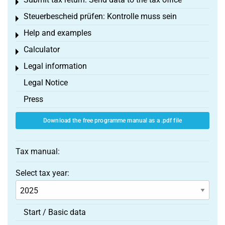
Toggle menu
Steuerbescheid prüfen: Kontrolle muss sein
Toggle menu
Help and examples
Toggle menu
Calculator
Toggle menu
Legal information
Toggle menu
Legal Notice
Press
Download the free programme manual as a .pdf file
Tax manual:
Select tax year:
Start / Basic data