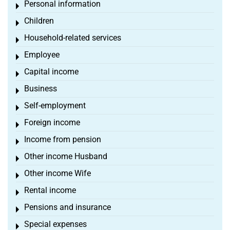
Personal information
Toggle menu
Children
Toggle menu
Household-related services
Toggle menu
Employee
Toggle menu
Capital income
Toggle menu
Business
Toggle menu
Self-employment
Toggle menu
Foreign income
Toggle menu
Income from pension
Toggle menu
Other income Husband
Toggle menu
Other income Wife
Toggle menu
Rental income
Toggle menu
Pensions and insurance
Toggle menu
Special expenses
Toggle menu