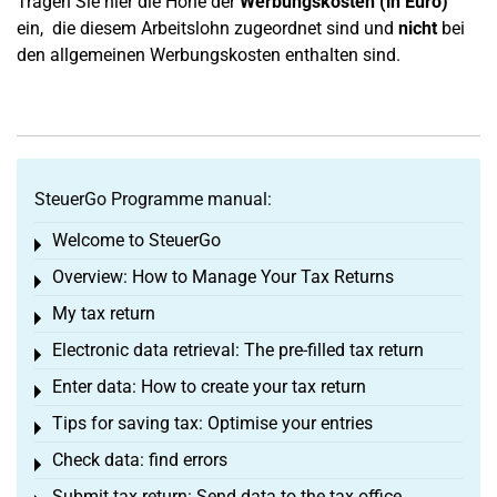
Tragen Sie hier die Höhe der
Werbungskosten (in Euro)
ein, die diesem Arbeitslohn zugeordnet sind und
nicht
bei
den allgemeinen Werbungskosten enthalten sind.
SteuerGo Programme manual:
Welcome to SteuerGo
Toggle menu
Overview: How to Manage Your Tax Returns
Toggle menu
My tax return
Toggle menu
Electronic data retrieval: The pre-filled tax return
Toggle menu
Enter data: How to create your tax return
Toggle menu
Tips for saving tax: Optimise your entries
Toggle menu
Check data: find errors
Toggle menu
Submit tax return: Send data to the tax office