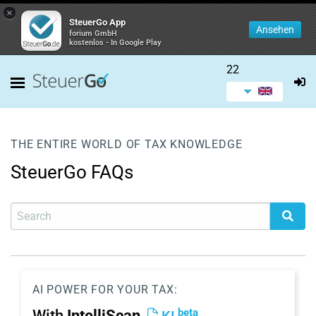
×
SteuerGo App
Ansehen
forium GmbH
kostenlos - In Google Play
22
THE ENTIRE WORLD OF TAX KNOWLEDGE
SteuerGo FAQs
AI POWER FOR YOUR TAX:
beta
With
IntelliScan