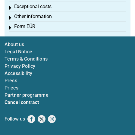
Exceptional costs
Toggle menu
Other information
Toggle menu
Form EÜR
Toggle menu
About us
Legal Notice
Terms & Conditions
Privacy Policy
Accessibility
Press
Prices
Partner programme
Cancel contract
Follow us
Facebook
X
Instagram