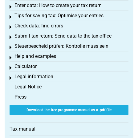
Enter data: How to create your tax return
Toggle menu
Tips for saving tax: Optimise your entries
Toggle menu
Check data: find errors
Toggle menu
Submit tax return: Send data to the tax office
Toggle menu
Steuerbescheid prüfen: Kontrolle muss sein
Toggle menu
Help and examples
Toggle menu
Calculator
Toggle menu
Legal information
Toggle menu
Legal Notice
Press
Download the free programme manual as a .pdf file
Tax manual: