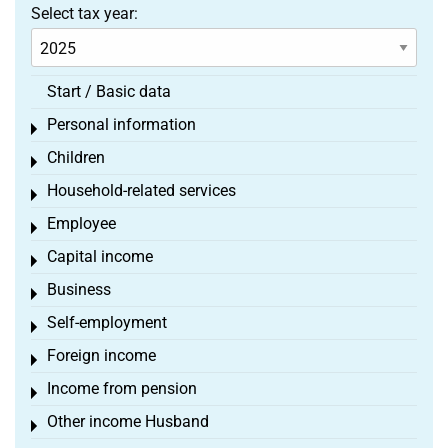
Select tax year:
Start / Basic data
Personal information
Toggle menu
Children
Toggle menu
Household-related services
Toggle menu
Employee
Toggle menu
Capital income
Toggle menu
Business
Toggle menu
Self-employment
Toggle menu
Foreign income
Toggle menu
Income from pension
Toggle menu
Other income Husband
Toggle menu