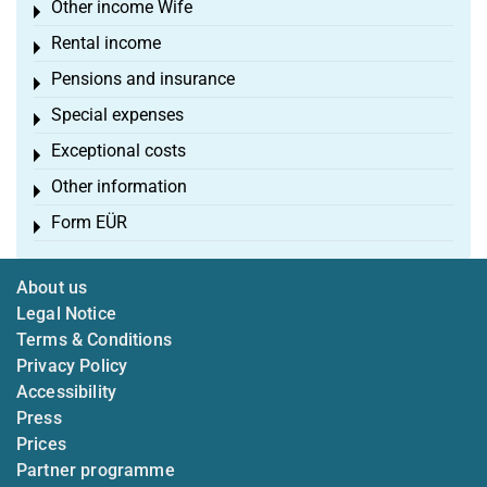
Other income Wife
Toggle menu
Rental income
Toggle menu
Pensions and insurance
Toggle menu
Special expenses
Toggle menu
Exceptional costs
Toggle menu
Other information
Toggle menu
Form EÜR
Toggle menu
About us
Legal Notice
Terms & Conditions
Privacy Policy
Accessibility
Press
Prices
Partner programme