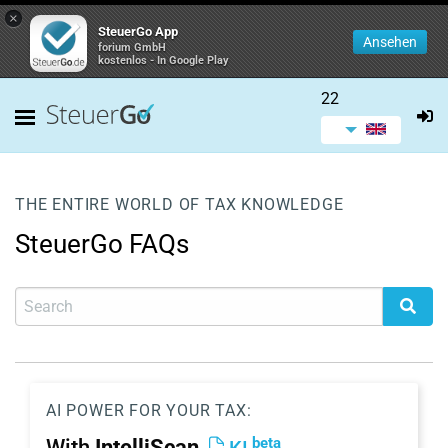
×
SteuerGo App
Ansehen
forium GmbH
kostenlos - In Google Play
22
THE ENTIRE WORLD OF TAX KNOWLEDGE
SteuerGo FAQs
AI POWER FOR YOUR TAX:
beta
With
IntelliScan