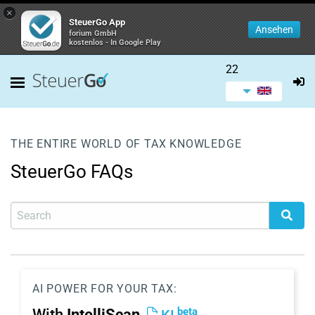
×
SteuerGo App
Ansehen
forium GmbH
kostenlos - In Google Play
22
THE ENTIRE WORLD OF TAX KNOWLEDGE
SteuerGo FAQs
AI POWER FOR YOUR TAX:
beta
With
IntelliScan