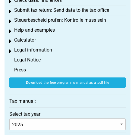
Check data: find errors
Toggle menu
Submit tax return: Send data to the tax office
Toggle menu
Steuerbescheid prüfen: Kontrolle muss sein
Toggle menu
Help and examples
Toggle menu
Calculator
Toggle menu
Legal information
Toggle menu
Legal Notice
Press
Download the free programme manual as a .pdf file
Tax manual:
Select tax year: