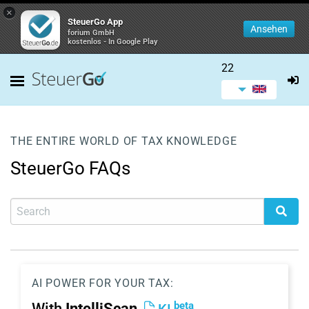
×
SteuerGo App
Ansehen
forium GmbH
kostenlos - In Google Play
22
THE ENTIRE WORLD OF TAX KNOWLEDGE
SteuerGo FAQs
AI POWER FOR YOUR TAX:
beta
With
IntelliScan