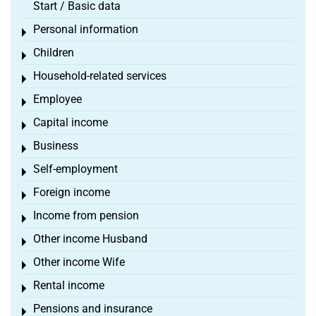
Start / Basic data
Personal information
Toggle menu
Children
Toggle menu
Household-related services
Toggle menu
Employee
Toggle menu
Capital income
Toggle menu
Business
Toggle menu
Self-employment
Toggle menu
Foreign income
Toggle menu
Income from pension
Toggle menu
Other income Husband
Toggle menu
Other income Wife
Toggle menu
Rental income
Toggle menu
Pensions and insurance
Toggle menu