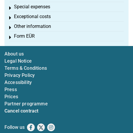
Special expenses
Toggle menu
Exceptional costs
Toggle menu
Other information
Toggle menu
Form EÜR
Toggle menu
About us
Legal Notice
Terms & Conditions
Privacy Policy
Accessibility
Press
Prices
Partner programme
Cancel contract
Follow us
Facebook
X
Instagram