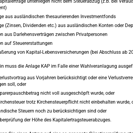
apitalerträge unterliegen nicht dem Steuerabzug (z.B. bei Verä
nt)
ge aus ausländischen thesaurierenden Investmentfonds
ge (Zinsen, Dividenden etc.) aus ausländischen Konten oder De
en aus Darlehensverträgen zwischen Privatpersonen
n auf Steuererstattungen
ußerung von Kapital-Lebensversicherungen (bei Abschluss ab 2
in muss die Anlage KAP im Falle einer Wahlveranlagung ausgefü
erlustvortrag aus Vorjahren berücksichtigt oder eine Verlustve
gen soll, oder
parerpauschbetrag nicht voll ausgeschöpft wurde, oder
irchensteuer trotz Kirchensteuerpflicht nicht einbehalten wurde, 
ndische Steuern noch zu berücksichtigen sind oder
berprüfung der Höhe des Kapitalertragsteuerabzuges.