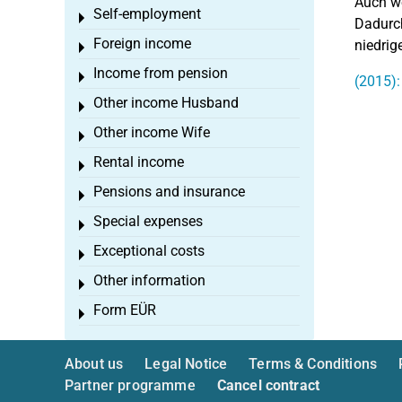
Auch we
Self-employment
Toggle menu
Dadurch
Foreign income
niedrig
Toggle menu
Income from pension
Toggle menu
(2015):
Other income Husband
Toggle menu
Other income Wife
Toggle menu
Rental income
Toggle menu
Pensions and insurance
Toggle menu
Special expenses
Toggle menu
Exceptional costs
Toggle menu
Other information
Toggle menu
Form EÜR
Toggle menu
About us
Legal Notice
Terms & Conditions
Partner programme
Cancel contract