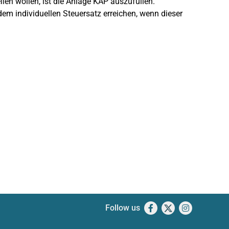
len wollen, ist die Anlage KAP auszufüllen.
em individuellen Steuersatz erreichen, wenn dieser
Follow us
Facebook
X
Instagram