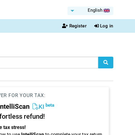
English
Register
Log in
WER FOR YOUR TAX:
beta
IntelliScan
KI
ffortless refund!
 tax stress!
ow to use
IntelliScan
to complete your tax return