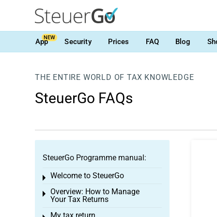
NEW
App
Security
Prices
FAQ
Blog
Sh
THE ENTIRE WORLD OF TAX KNOWLEDGE
SteuerGo FAQs
SteuerGo Programme manual:
Welcome to SteuerGo
Toggle menu
Overview: How to Manage
Toggle menu
Your Tax Returns
My tax return