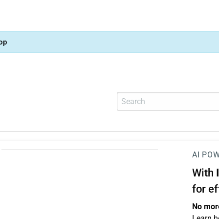
op
AI PO
With
for e
No more
Learn h