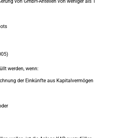
ußerung von GmbH-Anteilen von weniger als 1
pots
005)
llt werden, wenn:
rrechnung der Einkünfte aus Kapitalvermögen
oder