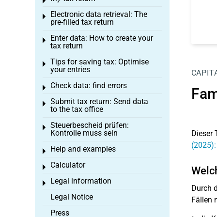
Toggle menu
Electronic data retrieval: The
Toggle menu
pre-filled tax return
Enter data: How to create your
Toggle menu
tax return
Tips for saving tax: Optimise
Toggle menu
your entries
CAPIT
Check data: find errors
Toggle menu
Fami
Submit tax return: Send data
Toggle menu
to the tax office
Steuerbescheid prüfen:
Toggle menu
Kontrolle muss sein
Dieser 
(2025):
Help and examples
Toggle menu
Calculator
Toggle menu
Welch
Legal information
Toggle menu
Durch d
Legal Notice
Fällen 
Press