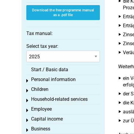
die K
Proze
Download the free programme manual
as a .pdf file
Erträ
Erträ
Tax manual:
Zins
Zinse
Select tax year:
Verä
Weiterh
Start / Basic data
ein V
Personal information
Toggle menu
erfol
Children
Toggle menu
der S
Household-related services
Toggle menu
die K
Employee
Toggle menu
auslä
Capital income
Toggle menu
zur Ü
Business
Toggle menu