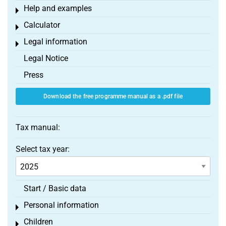
Help and examples
Toggle menu
Calculator
Toggle menu
Legal information
Toggle menu
Legal Notice
Press
Download the free programme manual as a .pdf file
Tax manual:
Select tax year:
Start / Basic data
Personal information
Toggle menu
Children
Toggle menu