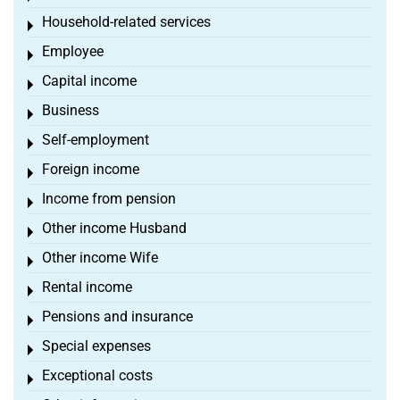
Household-related services
Toggle menu
Employee
Toggle menu
Capital income
Toggle menu
Business
Toggle menu
Self-employment
Toggle menu
Foreign income
Toggle menu
Income from pension
Toggle menu
Other income Husband
Toggle menu
Other income Wife
Toggle menu
Rental income
Toggle menu
Pensions and insurance
Toggle menu
Special expenses
Toggle menu
Exceptional costs
Toggle menu