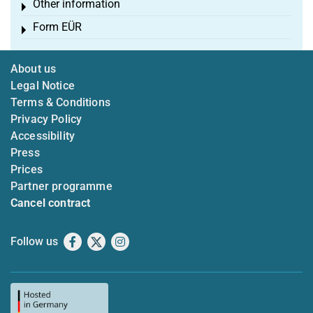
Other information
Toggle menu
Form EÜR
Toggle menu
About us
Legal Notice
Terms & Conditions
Privacy Policy
Accessibility
Press
Prices
Partner programme
Cancel contract
Follow us
Facebook
X
Instagram