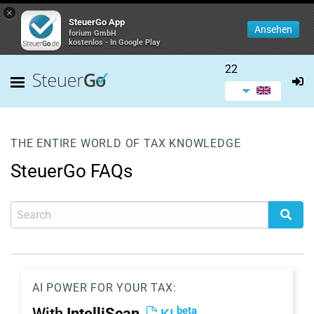
×
SteuerGo App
Ansehen
forium GmbH
kostenlos - In Google Play
22
THE ENTIRE WORLD OF TAX KNOWLEDGE
SteuerGo FAQs
AI POWER FOR YOUR TAX:
beta
With
IntelliScan