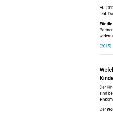
Ab 2012
lebt. D
Für die
Partner
widerru
(2015):
Welch
Kinde
Der Kin
sind be
einkomm
Der
Wo