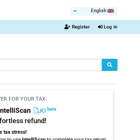
English
Register
Log in
WER FOR YOUR TAX:
beta
IntelliScan
KI
ffortless refund!
 tax stress!
ow to use
IntelliScan
to complete your tax return