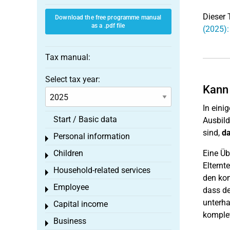
Dieser 
Download the free programme manual
as a .pdf file
(2025):
Tax manual:
Select tax year:
Kann 
In eini
Start / Basic data
Ausbild
sind,
da
Personal information
Toggle menu
Children
Eine Üb
Toggle menu
Elternte
Household-related services
Toggle menu
den kom
Employee
Toggle menu
dass de
unterha
Capital income
Toggle menu
komplet
Business
Toggle menu