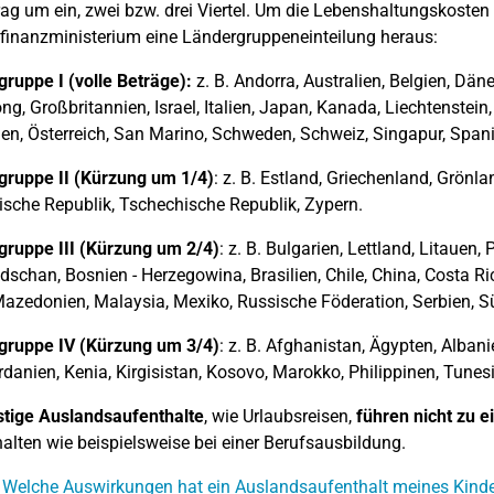
rag um ein, zwei bzw. drei Viertel. Um die Lebenshaltungskosten 
inanzministerium eine Ländergruppeneinteilung heraus:
ruppe I (volle Beträge):
z. B. Andorra, Australien, Belgien, Däne
g, Großbritannien, Israel, Italien, Japan, Kanada, Liechtenste
n, Österreich, San Marino, Schweden, Schweiz, Singapur, Spanie
gruppe II (Kürzung um 1/4)
: z. B. Estland, Griechenland, Grönla
sche Republik, Tschechische Republik, Zypern.
ruppe III (Kürzung um 2/4)
: z. B. Bulgarien, Lettland, Litauen,
dschan, Bosnien - Herzegowina, Brasilien, Chile, China, Costa R
azedonien, Malaysia, Mexiko, Russische Föderation, Serbien, Sü
gruppe IV (Kürzung um 3/4)
: z. B. Afghanistan, Ägypten, Albani
ordanien, Kenia, Kirgisistan, Kosovo, Marokko, Philippinen, Tunes
stige Auslandsaufenthalte
, wie Urlaubsreisen,
führen nicht zu e
alten wie beispielsweise bei einer Berufsausbildung.
 Welche Auswirkungen hat ein Auslandsaufenthalt meines Kinde