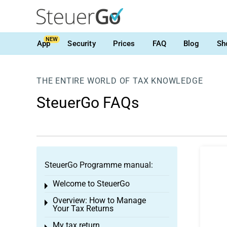
NEW
App
Security
Prices
FAQ
Blog
Sh
THE ENTIRE WORLD OF TAX KNOWLEDGE
SteuerGo FAQs
SteuerGo Programme manual:
Welcome to SteuerGo
Toggle menu
Overview: How to Manage
Toggle menu
Your Tax Returns
My tax return