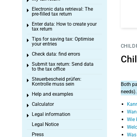
Toggle menu
Electronic data retrieval: The
Toggle menu
pre-filled tax return
Enter data: How to create your
Toggle menu
tax return
Tips for saving tax: Optimise
Toggle menu
your entries
CHILD
Check data: find errors
Toggle menu
Chi
Submit tax return: Send data
Toggle menu
to the tax office
Steuerbescheid prüfen:
Toggle menu
Kontrolle muss sein
Both pa
needs).
Help and examples
Toggle menu
Calculator
Kann
Toggle menu
Wann
Legal information
Toggle menu
Wie 
Legal Notice
Welc
Press
Was 