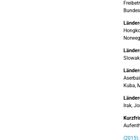
Freibet
Bundesf
Länderg
Hongkon
Norwege
Länder
Slowaki
Länderg
Aserbai
Kuba, M
Länder
Irak, J
Kurzfri
Aufenth
(2015):