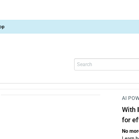
op
AI PO
With
for e
No more
Learn h