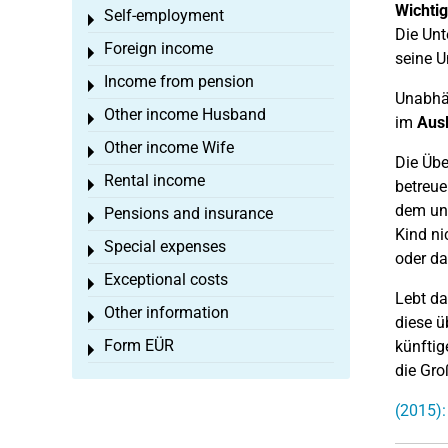
Wichtig
Self-employment
Toggle menu
Die Unt
Foreign income
Toggle menu
seine U
Income from pension
Toggle menu
Unabhän
Other income Husband
Toggle menu
im
Aus
Other income Wife
Toggle menu
Die Übe
Rental income
Toggle menu
betreue
dem unt
Pensions and insurance
Toggle menu
Kind ni
Special expenses
Toggle menu
oder da
Exceptional costs
Toggle menu
Lebt da
Other information
Toggle menu
diese ü
Form EÜR
künftig
Toggle menu
die Gro
(2015):