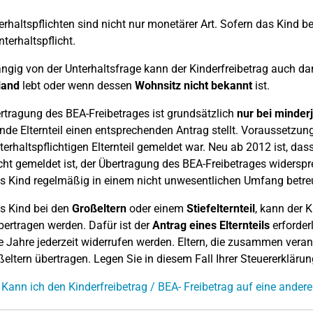
erhaltspflichten sind nicht nur monetärer Art. Sofern das Kind beim
nterhaltspflicht.
gig von der Unterhaltsfrage kann der Kinderfreibetrag auch dan
land
lebt oder wenn dessen
Wohnsitz nicht bekannt
ist.
rtragung des BEA-Freibetrages ist grundsätzlich
nur bei minder
nde Elternteil einen entsprechenden Antrag stellt. Voraussetzun
erhaltspflichtigen Elternteil gemeldet war. Neu ab 2012 ist, dass 
cht gemeldet ist, der Übertragung des BEA-Freibetrages widersp
s Kind regelmäßig in einem nicht unwesentlichen Umfang betreu
s Kind bei den
Großeltern
oder einem
Stiefelternteil
, kann der 
bertragen werden. Dafür ist der
Antrag eines Elternteils
erforder
e Jahre jederzeit widerrufen werden. Eltern, die zusammen vera
ßeltern übertragen. Legen Sie in diesem Fall Ihrer Steuererkläru
 Kann ich den Kinderfreibetrag / BEA- Freibetrag auf eine ander