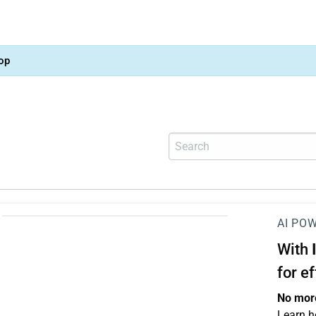
op
AI PO
With
for e
No more
Learn h