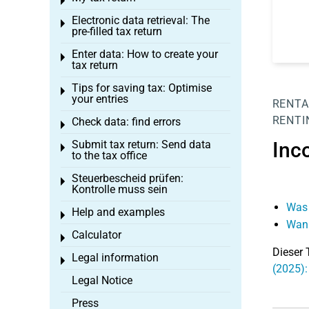
Toggle menu
Electronic data retrieval: The
Toggle menu
pre-filled tax return
Enter data: How to create your
Toggle menu
tax return
Tips for saving tax: Optimise
Toggle menu
your entries
RENTA
RENTI
Check data: find errors
Toggle menu
Submit tax return: Send data
Inc
Toggle menu
to the tax office
Steuerbescheid prüfen:
Toggle menu
Kontrolle muss sein
Was 
Help and examples
Toggle menu
Wann
Calculator
Toggle menu
Dieser 
Legal information
Toggle menu
(2025):
Legal Notice
Press