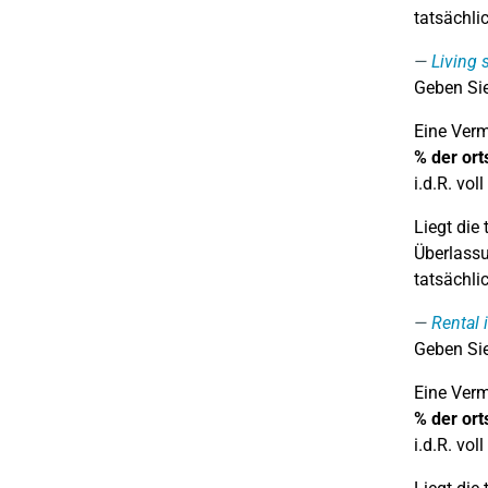
tatsächli
Living 
Geben Sie
Eine Verm
% der ort
i.d.R. vol
Liegt die
Überlassu
tatsächli
Rental
Geben Sie
Eine Verm
% der ort
i.d.R. vol