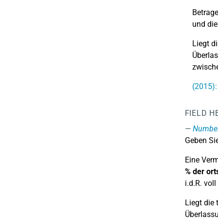
Betrag
und die
Liegt d
Überlas
zwische
(2015):
FIELD H
Number 
Geben Sie
Eine Verm
% der ort
i.d.R. vol
Liegt die
Überlassu