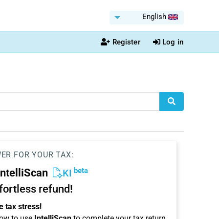
English
Register
Log in
WER FOR YOUR TAX:
beta
IntelliScan
KI
ffortless refund!
 tax stress!
ow to use
IntelliScan
to complete your tax return