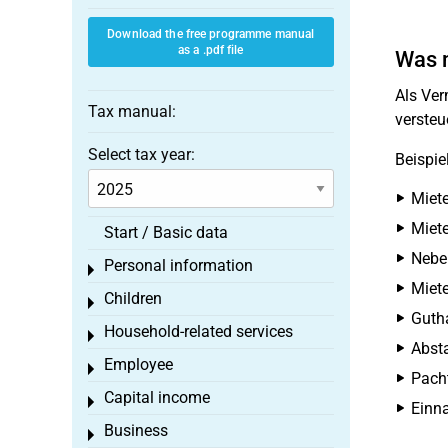
Download the free programme manual
as a .pdf file
Was 
Als Ver
Tax manual:
versteu
Select tax year:
Beispie
Miet
Miet
Start / Basic data
Neben
Personal information
Toggle menu
Miete
Children
Toggle menu
Guth
Household-related services
Toggle menu
Absta
Employee
Toggle menu
Pach
Capital income
Toggle menu
Einn
Business
Toggle menu