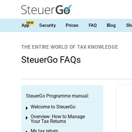
NEW
App
Security
Prices
FAQ
Blog
Sh
THE ENTIRE WORLD OF TAX KNOWLEDGE
SteuerGo FAQs
SteuerGo Programme manual:
Welcome to SteuerGo
Toggle menu
Overview: How to Manage
Toggle menu
Your Tax Returns
My tax return