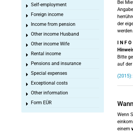
Bei Mie
Self-employment
Toggle menu
Angaben
Foreign income
Toggle menu
herrühr
der eig
Income from pension
Toggle menu
werden
Other income Husband
Toggle menu
I N F O
Other income Wife
Toggle menu
Hinwei
Rental income
Toggle menu
Bitte g
Pensions and insurance
auf der
Toggle menu
Special expenses
Toggle menu
(2015)
Exceptional costs
Toggle menu
Other information
Toggle menu
Form EÜR
Wann 
Toggle menu
Wenn Si
einkomm
einem