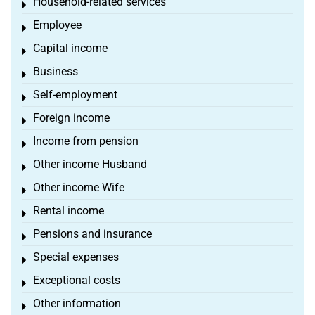
Household-related services
Toggle menu
Employee
Toggle menu
Capital income
Toggle menu
Business
Toggle menu
Self-employment
Toggle menu
Foreign income
Toggle menu
Income from pension
Toggle menu
Other income Husband
Toggle menu
Other income Wife
Toggle menu
Rental income
Toggle menu
Pensions and insurance
Toggle menu
Special expenses
Toggle menu
Exceptional costs
Toggle menu
Other information
Toggle menu