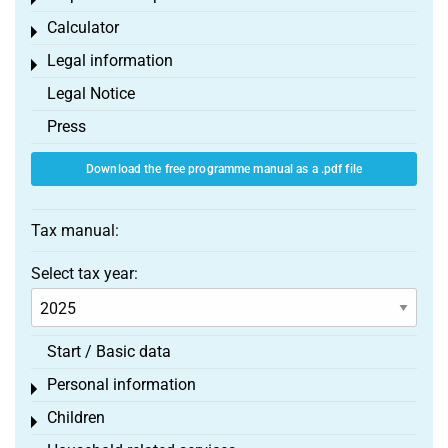
Toggle menu
Calculator
Toggle menu
Legal information
Toggle menu
Legal Notice
Press
Download the free programme manual as a .pdf file
Tax manual:
Select tax year:
Start / Basic data
Personal information
Toggle menu
Children
Toggle menu