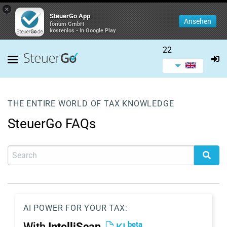
×
SteuerGo App
Ansehen
forium GmbH
kostenlos - In Google Play
22
THE ENTIRE WORLD OF TAX KNOWLEDGE
SteuerGo FAQs
AI POWER FOR YOUR TAX:
beta
With
IntelliScan