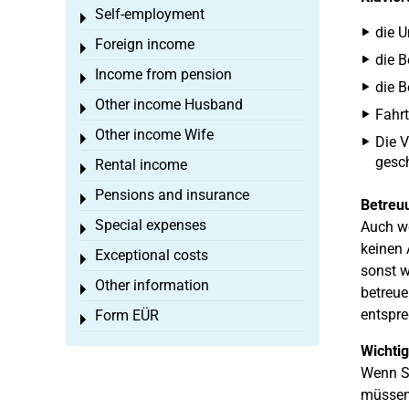
Self-employment
Toggle menu
die U
Foreign income
Toggle menu
die B
Income from pension
Toggle menu
die B
Other income Husband
Toggle menu
Fahrt
Other income Wife
Toggle menu
Die V
gesc
Rental income
Toggle menu
Pensions and insurance
Toggle menu
Betreu
Special expenses
Auch we
Toggle menu
keinen 
Exceptional costs
Toggle menu
sonst w
Other information
Toggle menu
betreue
entspre
Form EÜR
Toggle menu
Wichtig
Wenn Si
müssen