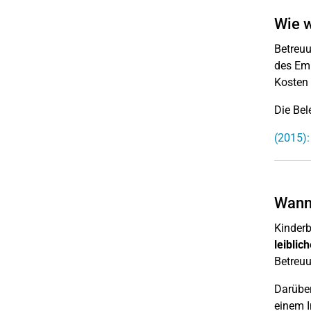
Wie w
Betreuu
des Emp
Kosten 
Die Bel
(2015):
Wann 
Kinder
leiblic
Betreu
Darüber
einem I