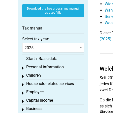
Wie 
Download the free programme manual
Wann
as a .pdf file
Bei 
Was 
Tax manual:
Dieser 
Select tax year:
(2025):
Start / Basic data
Personal information
Welch
Toggle menu
Children
Toggle menu
Seit 20
Household-related services
jedes K
Toggle menu
zwei Dri
Employee
Toggle menu
Ob die 
Capital income
Toggle menu
es sich
Business
Toggle menu
Klavier