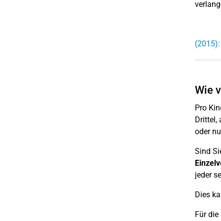
verlang
(2015):
Wie v
Pro Kin
Drittel
oder nur
Sind Si
Einzel
jeder s
Dies k
Für die