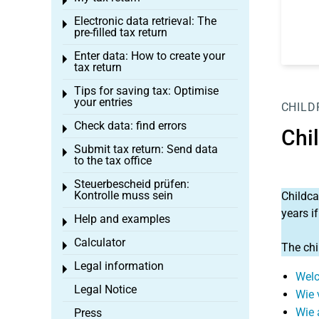
Toggle menu
Electronic data retrieval: The
Toggle menu
pre-filled tax return
Enter data: How to create your
Toggle menu
tax return
Tips for saving tax: Optimise
Toggle menu
your entries
CHILD
Check data: find errors
Toggle menu
Chi
Submit tax return: Send data
Toggle menu
to the tax office
Steuerbescheid prüfen:
Toggle menu
Kontrolle muss sein
Childca
years i
Help and examples
Toggle menu
Calculator
Toggle menu
The chi
Legal information
Toggle menu
Welc
Legal Notice
Wie 
Wie 
Press