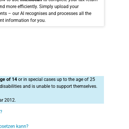
and more efficiently. Simply upload your
ts – our AI recognises and processes all the
nt information for you.
age of 14
or in special cases up to the age of 25
 disabilities and is unable to support themselves.
ar 2012.
?
absetzen kann?