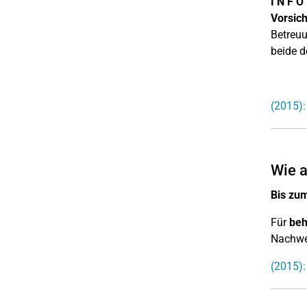
I N F O
Vorsich
Betreuu
beide d
(2015):
Wie a
Bis zum
Für
beh
Nachwei
(2015):