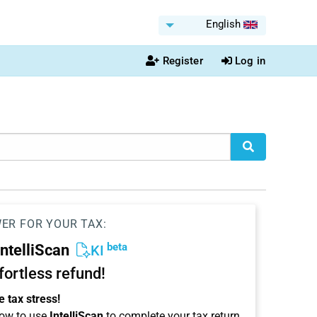
English
Register
Log in
WER FOR YOUR TAX:
beta
IntelliScan
KI
ffortless refund!
 tax stress!
ow to use
IntelliScan
to complete your tax return