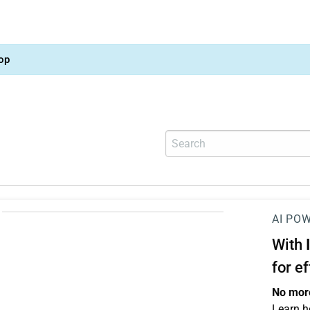
op
AI PO
With
for e
No more
Learn h