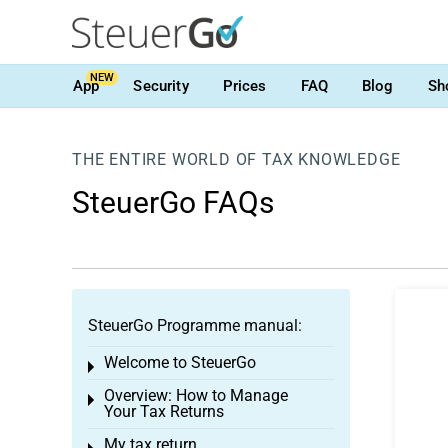
NEW
App
Security
Prices
FAQ
Blog
Sh
THE ENTIRE WORLD OF TAX KNOWLEDGE
SteuerGo FAQs
SteuerGo Programme manual:
Welcome to SteuerGo
Toggle menu
Overview: How to Manage
Toggle menu
Your Tax Returns
My tax return