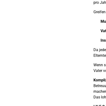
pro Jah
Greifen 
Mu
Vat
In
Da jede
Elternt
Wenn si
Vater v
Kompliz
Betreuu
machen.
Das loh