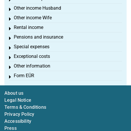
Toggle menu
Other income Husband
Toggle menu
Other income Wife
Toggle menu
Rental income
Toggle menu
Pensions and insurance
Toggle menu
Special expenses
Toggle menu
Exceptional costs
Toggle menu
Other information
Toggle menu
Form EÜR
Toggle menu
About us
Legal Notice
Terms & Conditions
Privacy Policy
Accessibility
Press