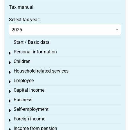
Tax manual:
Select tax year:
Start / Basic data
Personal information
Toggle menu
Children
Toggle menu
Household-related services
Toggle menu
Employee
Toggle menu
Capital income
Toggle menu
Business
Toggle menu
Self-employment
Toggle menu
Foreign income
Toggle menu
Income from pension