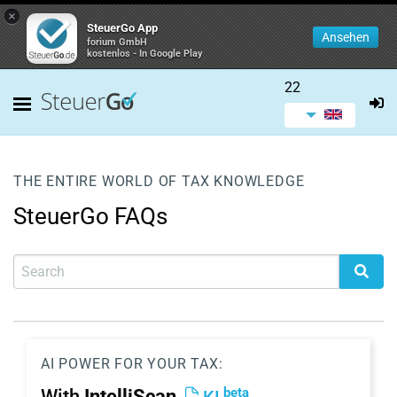
×
SteuerGo App
Ansehen
forium GmbH
kostenlos - In Google Play
22
THE ENTIRE WORLD OF TAX KNOWLEDGE
SteuerGo FAQs
AI POWER FOR YOUR TAX:
beta
With
IntelliScan