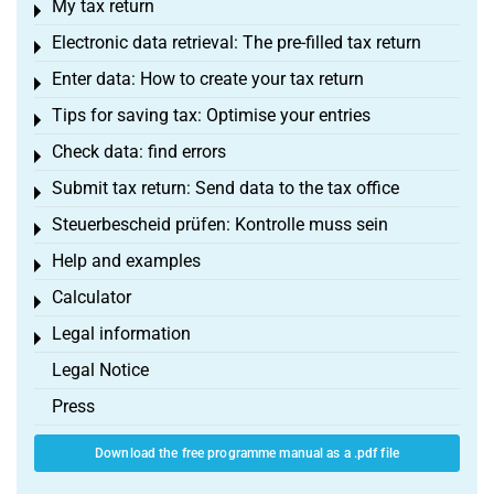
My tax return
Toggle menu
Electronic data retrieval: The pre-filled tax return
Toggle menu
Enter data: How to create your tax return
Toggle menu
Tips for saving tax: Optimise your entries
Toggle menu
Check data: find errors
Toggle menu
Submit tax return: Send data to the tax office
Toggle menu
Steuerbescheid prüfen: Kontrolle muss sein
Toggle menu
Help and examples
Toggle menu
Calculator
Toggle menu
Legal information
Toggle menu
Legal Notice
Press
Download the free programme manual as a .pdf file