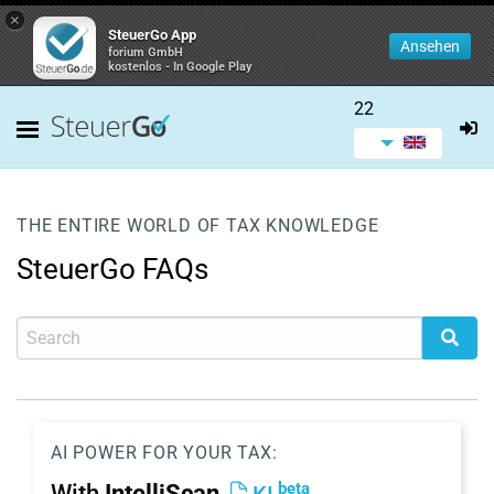
×
SteuerGo App
Ansehen
forium GmbH
kostenlos - In Google Play
22
THE ENTIRE WORLD OF TAX KNOWLEDGE
SteuerGo FAQs
AI POWER FOR YOUR TAX:
beta
With
IntelliScan