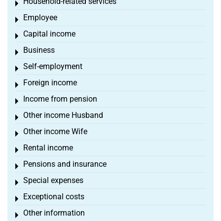
Household-related services
Toggle menu
Employee
Toggle menu
Capital income
Toggle menu
Business
Toggle menu
Self-employment
Toggle menu
Foreign income
Toggle menu
Income from pension
Toggle menu
Other income Husband
Toggle menu
Other income Wife
Toggle menu
Rental income
Toggle menu
Pensions and insurance
Toggle menu
Special expenses
Toggle menu
Exceptional costs
Toggle menu
Other information
Toggle menu