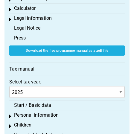
Toggle menu
Calculator
Toggle menu
Legal information
Toggle menu
Legal Notice
Press
Download the free programme manual as a .pdf file
Tax manual:
Select tax year:
Start / Basic data
Personal information
Toggle menu
Children
Toggle menu