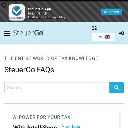
×
SteuerGo App
Ansehen
forium GmbH
kostenlos - In Google Play
22
THE ENTIRE WORLD OF TAX KNOWLEDGE
SteuerGo FAQs
AI POWER FOR YOUR TAX:
beta
With
IntelliScan