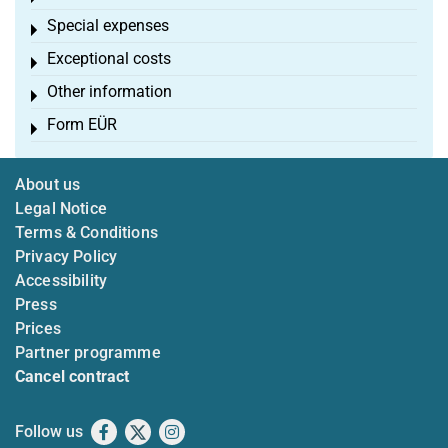
Special expenses
Toggle menu
Exceptional costs
Toggle menu
Other information
Toggle menu
Form EÜR
Toggle menu
About us
Legal Notice
Terms & Conditions
Privacy Policy
Accessibility
Press
Prices
Partner programme
Cancel contract
Follow us
Facebook
X
Instagram