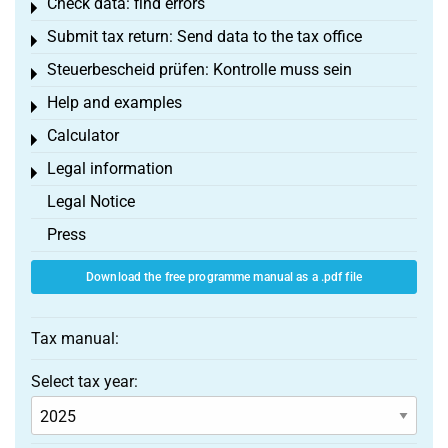
Check data: find errors
Toggle menu
Submit tax return: Send data to the tax office
Toggle menu
Steuerbescheid prüfen: Kontrolle muss sein
Toggle menu
Help and examples
Toggle menu
Calculator
Toggle menu
Legal information
Toggle menu
Legal Notice
Press
Download the free programme manual as a .pdf file
Tax manual:
Select tax year: