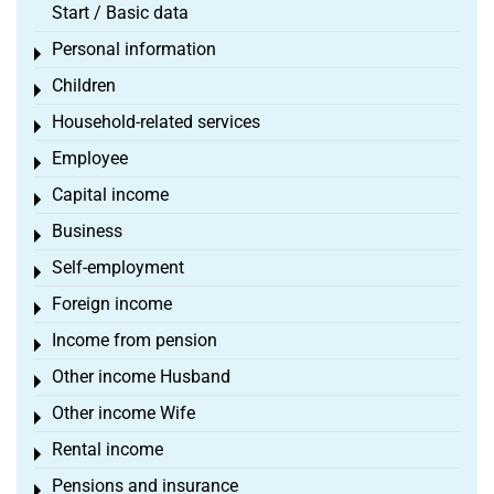
Start / Basic data
Personal information
Toggle menu
Children
Toggle menu
Household-related services
Toggle menu
Employee
Toggle menu
Capital income
Toggle menu
Business
Toggle menu
Self-employment
Toggle menu
Foreign income
Toggle menu
Income from pension
Toggle menu
Other income Husband
Toggle menu
Other income Wife
Toggle menu
Rental income
Toggle menu
Pensions and insurance
Toggle menu