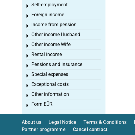
Self-employment
Toggle menu
Foreign income
Toggle menu
Income from pension
Toggle menu
Other income Husband
Toggle menu
Other income Wife
Toggle menu
Rental income
Toggle menu
Pensions and insurance
Toggle menu
Special expenses
Toggle menu
Exceptional costs
Toggle menu
Other information
Toggle menu
Form EÜR
Toggle menu
About us
Legal Notice
Terms & Conditions
Partner programme
Cancel contract