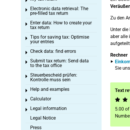
Toggle menu
Veräußer
Electronic data retrieval: The
Toggle menu
pre-filled tax return
Zu den An
Enter data: How to create your
Toggle menu
tax return
Unter die
aber all
Tips for saving tax: Optimise
Toggle menu
your entries
aufgeteil
Check data: find errors
Toggle menu
Rechner
Submit tax return: Send data
Einkom
Toggle menu
to the tax office
Sie uns
Steuerbescheid prüfen:
Toggle menu
Kontrolle muss sein
Help and examples
Text r
Toggle menu
Calculator
Toggle menu
Legal information
5.00
o
Toggle menu
Number
Legal Notice
Press