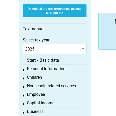
Download the free programme manual
as a .pdf file
Tax manual:
Select tax year:
Start / Basic data
Personal information
Toggle menu
Children
Toggle menu
Household-related services
Toggle menu
Employee
Toggle menu
Capital income
Toggle menu
Business
Toggle menu