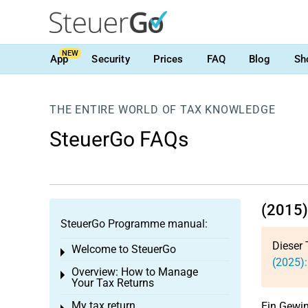
NEW
App
Security
Prices
FAQ
Blog
Sh
THE ENTIRE WORLD OF TAX KNOWLEDGE
SteuerGo FAQs
(2015)
SteuerGo Programme manual:
Dieser 
Welcome to SteuerGo
Toggle menu
(2025):
Overview: How to Manage
Toggle menu
Your Tax Returns
My tax return
Ein Gewin