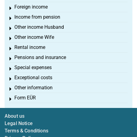
Foreign income
Toggle menu
Income from pension
Toggle menu
Other income Husband
Toggle menu
Other income Wife
Toggle menu
Rental income
Toggle menu
Pensions and insurance
Toggle menu
Special expenses
Toggle menu
Exceptional costs
Toggle menu
Other information
Toggle menu
Form EÜR
Toggle menu
About us
Legal Notice
Terms & Conditions