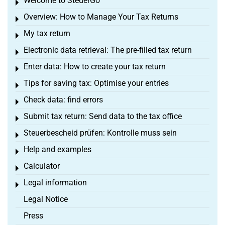
Welcome to SteuerGo
Toggle menu
Overview: How to Manage Your Tax Returns
Toggle menu
My tax return
Toggle menu
Electronic data retrieval: The pre-filled tax return
Toggle menu
Enter data: How to create your tax return
Toggle menu
Tips for saving tax: Optimise your entries
Toggle menu
Check data: find errors
Toggle menu
Submit tax return: Send data to the tax office
Toggle menu
Steuerbescheid prüfen: Kontrolle muss sein
Toggle menu
Help and examples
Toggle menu
Calculator
Toggle menu
Legal information
Toggle menu
Legal Notice
Press