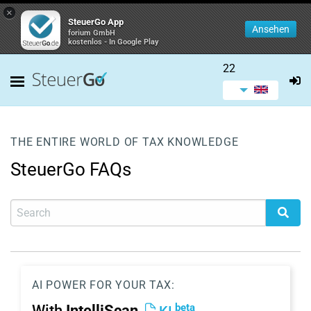
×
SteuerGo App
Ansehen
forium GmbH
kostenlos - In Google Play
22
THE ENTIRE WORLD OF TAX KNOWLEDGE
SteuerGo FAQs
AI POWER FOR YOUR TAX:
beta
With
IntelliScan