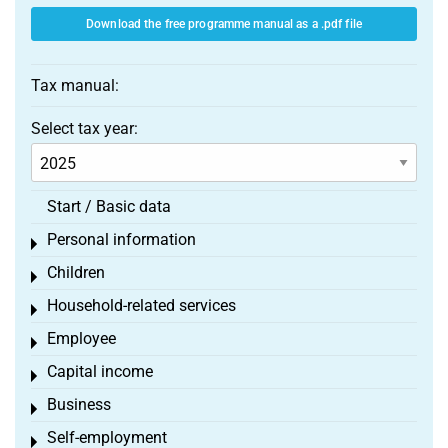
Download the free programme manual as a .pdf file
Tax manual:
Select tax year:
Start / Basic data
Personal information
Toggle menu
Children
Toggle menu
Household-related services
Toggle menu
Employee
Toggle menu
Capital income
Toggle menu
Business
Toggle menu
Self-employment
Toggle menu