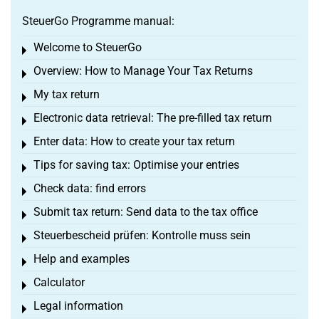
SteuerGo Programme manual:
Welcome to SteuerGo
Toggle menu
Overview: How to Manage Your Tax Returns
Toggle menu
My tax return
Toggle menu
Electronic data retrieval: The pre-filled tax return
Toggle menu
Enter data: How to create your tax return
Toggle menu
Tips for saving tax: Optimise your entries
Toggle menu
Check data: find errors
Toggle menu
Submit tax return: Send data to the tax office
Toggle menu
Steuerbescheid prüfen: Kontrolle muss sein
Toggle menu
Help and examples
Toggle menu
Calculator
Toggle menu
Legal information
Toggle menu