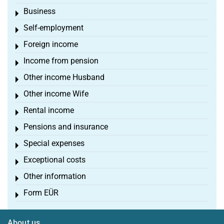
Business
Toggle menu
Self-employment
Toggle menu
Foreign income
Toggle menu
Income from pension
Toggle menu
Other income Husband
Toggle menu
Other income Wife
Toggle menu
Rental income
Toggle menu
Pensions and insurance
Toggle menu
Special expenses
Toggle menu
Exceptional costs
Toggle menu
Other information
Toggle menu
Form EÜR
Toggle menu
About us