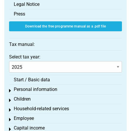
Legal Notice
Press
Download the free programme manual as a .pdf file
Tax manual:
Select tax year:
Start / Basic data
Personal information
Toggle menu
Children
Toggle menu
Household-related services
Toggle menu
Employee
Toggle menu
Capital income
Toggle menu