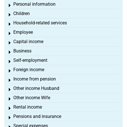
Personal information
Toggle menu
Children
Toggle menu
Household-related services
Toggle menu
Employee
Toggle menu
Capital income
Toggle menu
Business
Toggle menu
Self-employment
Toggle menu
Foreign income
Toggle menu
Income from pension
Toggle menu
Other income Husband
Toggle menu
Other income Wife
Toggle menu
Rental income
Toggle menu
Pensions and insurance
Toggle menu
Special expenses