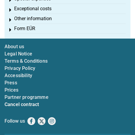
Toggle menu
Exceptional costs
Toggle menu
Other information
Toggle menu
Form EÜR
Toggle menu
About us
Legal Notice
Terms & Conditions
Privacy Policy
Accessibility
Press
Prices
Partner programme
Cancel contract
Follow us
Facebook
X
Instagram