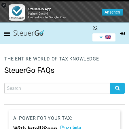
×
SteuerGo App
Ansehen
forium GmbH
kostenlos - In Google Play
22
THE ENTIRE WORLD OF TAX KNOWLEDGE
SteuerGo FAQs
AI POWER FOR YOUR TAX:
beta
With
IntelliScan