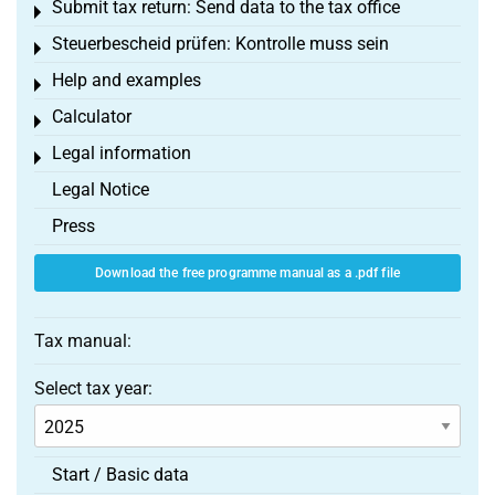
Submit tax return: Send data to the tax office
Toggle menu
Steuerbescheid prüfen: Kontrolle muss sein
Toggle menu
Help and examples
Toggle menu
Calculator
Toggle menu
Legal information
Toggle menu
Legal Notice
Press
Download the free programme manual as a .pdf file
Tax manual:
Select tax year:
Start / Basic data