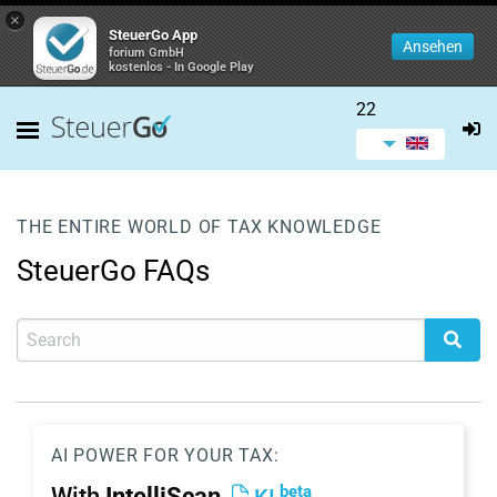
×
SteuerGo App
Ansehen
forium GmbH
kostenlos - In Google Play
22
THE ENTIRE WORLD OF TAX KNOWLEDGE
SteuerGo FAQs
AI POWER FOR YOUR TAX:
beta
With
IntelliScan