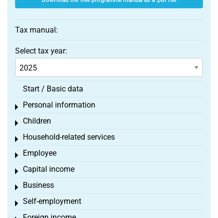
Download the free programme manual as a .pdf file
Tax manual:
Select tax year:
Start / Basic data
Personal information
Toggle menu
Children
Toggle menu
Household-related services
Toggle menu
Employee
Toggle menu
Capital income
Toggle menu
Business
Toggle menu
Self-employment
Toggle menu
Foreign income