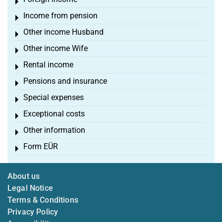
Toggle menu
Income from pension
Toggle menu
Other income Husband
Toggle menu
Other income Wife
Toggle menu
Rental income
Toggle menu
Pensions and insurance
Toggle menu
Special expenses
Toggle menu
Exceptional costs
Toggle menu
Other information
Toggle menu
Form EÜR
Toggle menu
About us
Legal Notice
Terms & Conditions
Privacy Policy