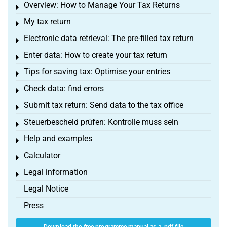
Overview: How to Manage Your Tax Returns
Toggle menu
My tax return
Toggle menu
Electronic data retrieval: The pre-filled tax return
Toggle menu
Enter data: How to create your tax return
Toggle menu
Tips for saving tax: Optimise your entries
Toggle menu
Check data: find errors
Toggle menu
Submit tax return: Send data to the tax office
Toggle menu
Steuerbescheid prüfen: Kontrolle muss sein
Toggle menu
Help and examples
Toggle menu
Calculator
Toggle menu
Legal information
Toggle menu
Legal Notice
Press