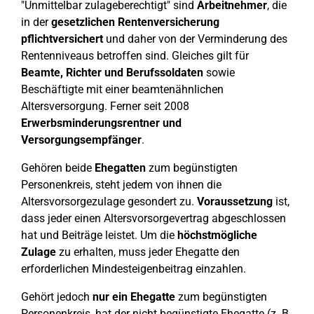
"Unmittelbar zulageberechtigt" sind
Arbeitnehmer
, die
in der
gesetzlichen Rentenversicherung
pflichtversichert
und daher von der Verminderung des
Rentenniveaus betroffen sind. Gleiches gilt für
Beamte, Richter und Berufssoldaten
sowie
Beschäftigte mit einer beamtenähnlichen
Altersversorgung. Ferner seit 2008
Erwerbsminderungsrentner und
Versorgungsempfänger
.
Gehören beide
Ehegatten
zum begünstigten
Personenkreis, steht jedem von ihnen die
Altersvorsorgezulage gesondert zu.
Voraussetzung
ist,
dass jeder einen Altersvorsorgevertrag abgeschlossen
hat und Beiträge leistet. Um die
höchstmögliche
Zulage
zu erhalten, muss jeder Ehegatte den
erforderlichen Mindesteigenbeitrag einzahlen.
Gehört jedoch
nur ein Ehegatte
zum begünstigten
Personenkreis, hat der nicht begünstigte Ehegatte (z. B.