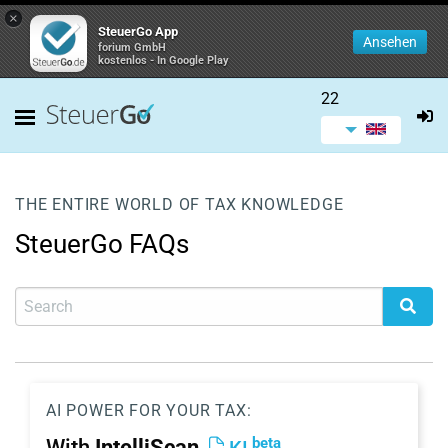
×
SteuerGo App
Ansehen
forium GmbH
kostenlos - In Google Play
22
THE ENTIRE WORLD OF TAX KNOWLEDGE
SteuerGo FAQs
AI POWER FOR YOUR TAX:
beta
With
IntelliScan