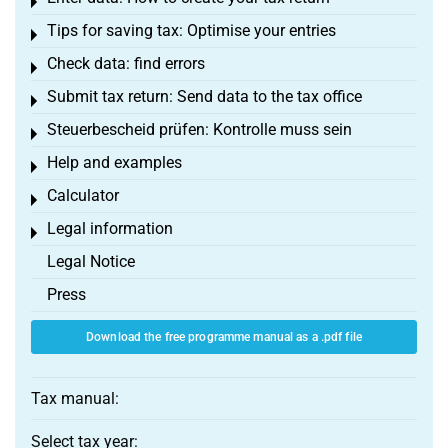
Toggle menu
Tips for saving tax: Optimise your entries
Toggle menu
Check data: find errors
Toggle menu
Submit tax return: Send data to the tax office
Toggle menu
Steuerbescheid prüfen: Kontrolle muss sein
Toggle menu
Help and examples
Toggle menu
Calculator
Toggle menu
Legal information
Toggle menu
Legal Notice
Press
Download the free programme manual as a .pdf file
Tax manual:
Select tax year: