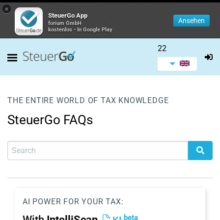
×
SteuerGo App
Ansehen
forium GmbH
kostenlos - In Google Play
22
THE ENTIRE WORLD OF TAX KNOWLEDGE
SteuerGo FAQs
AI POWER FOR YOUR TAX:
beta
With
IntelliScan