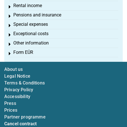
Rental income
Toggle menu
Pensions and insurance
Toggle menu
Special expenses
Toggle menu
Exceptional costs
Toggle menu
Other information
Toggle menu
Form EÜR
Toggle menu
About us
Legal Notice
Terms & Conditions
Privacy Policy
Accessibility
Press
Prices
Partner programme
Cancel contract