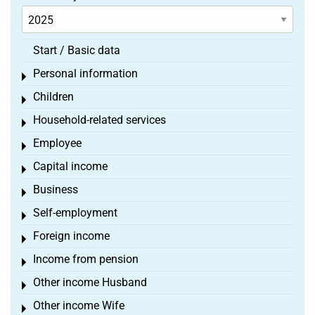
Start / Basic data
Personal information
Toggle menu
Children
Toggle menu
Household-related services
Toggle menu
Employee
Toggle menu
Capital income
Toggle menu
Business
Toggle menu
Self-employment
Toggle menu
Foreign income
Toggle menu
Income from pension
Toggle menu
Other income Husband
Toggle menu
Other income Wife
Toggle menu