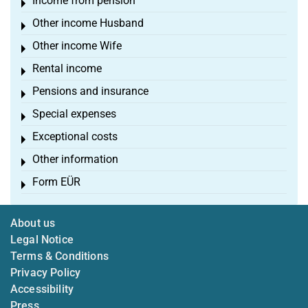
Income from pension
Toggle menu
Other income Husband
Toggle menu
Other income Wife
Toggle menu
Rental income
Toggle menu
Pensions and insurance
Toggle menu
Special expenses
Toggle menu
Exceptional costs
Toggle menu
Other information
Toggle menu
Form EÜR
Toggle menu
About us
Legal Notice
Terms & Conditions
Privacy Policy
Accessibility
Press