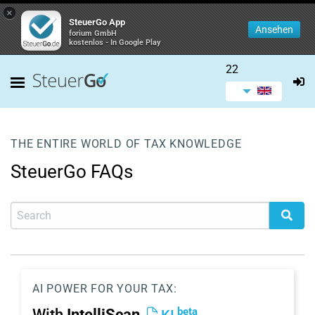
×
SteuerGo App
Ansehen
forium GmbH
kostenlos - In Google Play
22
THE ENTIRE WORLD OF TAX KNOWLEDGE
SteuerGo FAQs
AI POWER FOR YOUR TAX:
beta
With
IntelliScan