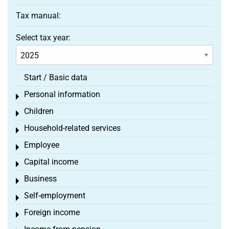
Tax manual:
Select tax year:
Start / Basic data
Personal information
Toggle menu
Children
Toggle menu
Household-related services
Toggle menu
Employee
Toggle menu
Capital income
Toggle menu
Business
Toggle menu
Self-employment
Toggle menu
Foreign income
Toggle menu