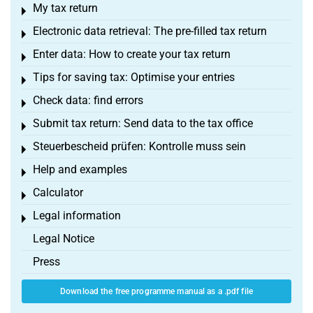
My tax return
Toggle menu
Electronic data retrieval: The pre-filled tax return
Toggle menu
Enter data: How to create your tax return
Toggle menu
Tips for saving tax: Optimise your entries
Toggle menu
Check data: find errors
Toggle menu
Submit tax return: Send data to the tax office
Toggle menu
Steuerbescheid prüfen: Kontrolle muss sein
Toggle menu
Help and examples
Toggle menu
Calculator
Toggle menu
Legal information
Toggle menu
Legal Notice
Press
Download the free programme manual as a .pdf file