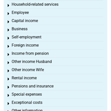
Household-related services
Toggle menu
Employee
Toggle menu
Capital income
Toggle menu
Business
Toggle menu
Self-employment
Toggle menu
Foreign income
Toggle menu
Income from pension
Toggle menu
Other income Husband
Toggle menu
Other income Wife
Toggle menu
Rental income
Toggle menu
Pensions and insurance
Toggle menu
Special expenses
Toggle menu
Exceptional costs
Toggle menu
Other information