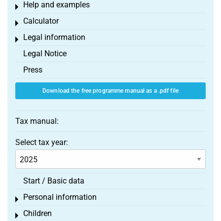
Help and examples
Toggle menu
Calculator
Toggle menu
Legal information
Toggle menu
Legal Notice
Press
Download the free programme manual as a .pdf file
Tax manual:
Select tax year:
Start / Basic data
Personal information
Toggle menu
Children
Toggle menu