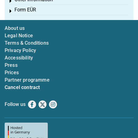
Toggle menu
Form EÜR
Toggle menu
About us
Legal Notice
Terms & Conditions
Privacy Policy
Accessibility
Press
Prices
Partner programme
Cancel contract
Follow us
Facebook
X
Instagram