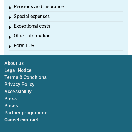
Pensions and insurance
Toggle menu
Special expenses
Toggle menu
Exceptional costs
Toggle menu
Other information
Toggle menu
Form EÜR
Toggle menu
About us
Legal Notice
Terms & Conditions
Privacy Policy
Accessibility
Press
Prices
Partner programme
Cancel contract