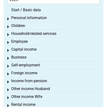
Start / Basic data
Personal information
Toggle menu
Children
Toggle menu
Household-related services
Toggle menu
Employee
Toggle menu
Capital income
Toggle menu
Business
Toggle menu
Self-employment
Toggle menu
Foreign income
Toggle menu
Income from pension
Toggle menu
Other income Husband
Toggle menu
Other income Wife
Toggle menu
Rental income
Toggle menu