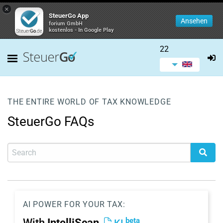
×
SteuerGo App
Ansehen
forium GmbH
kostenlos - In Google Play
22
THE ENTIRE WORLD OF TAX KNOWLEDGE
SteuerGo FAQs
AI POWER FOR YOUR TAX:
beta
With
IntelliScan