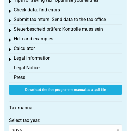
Tips for saving tax: Optimise your entries
Toggle menu
Check data: find errors
Toggle menu
Submit tax return: Send data to the tax office
Toggle menu
Steuerbescheid prüfen: Kontrolle muss sein
Toggle menu
Help and examples
Toggle menu
Calculator
Toggle menu
Legal information
Toggle menu
Legal Notice
Press
Download the free programme manual as a .pdf file
Tax manual:
Select tax year: