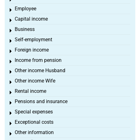
Toggle menu
Employee
Toggle menu
Capital income
Toggle menu
Business
Toggle menu
Self-employment
Toggle menu
Foreign income
Toggle menu
Income from pension
Toggle menu
Other income Husband
Toggle menu
Other income Wife
Toggle menu
Rental income
Toggle menu
Pensions and insurance
Toggle menu
Special expenses
Toggle menu
Exceptional costs
Toggle menu
Other information
Toggle menu