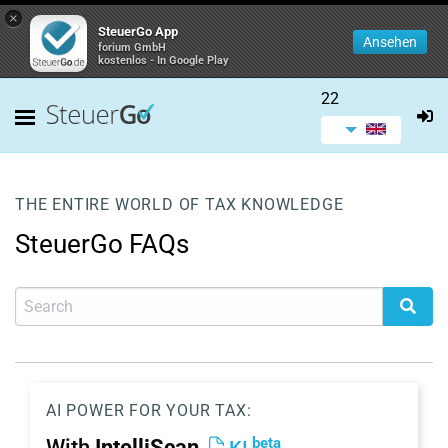
×
SteuerGo App
Ansehen
forium GmbH
kostenlos - In Google Play
22
THE ENTIRE WORLD OF TAX KNOWLEDGE
SteuerGo FAQs
AI POWER FOR YOUR TAX:
beta
With
IntelliScan