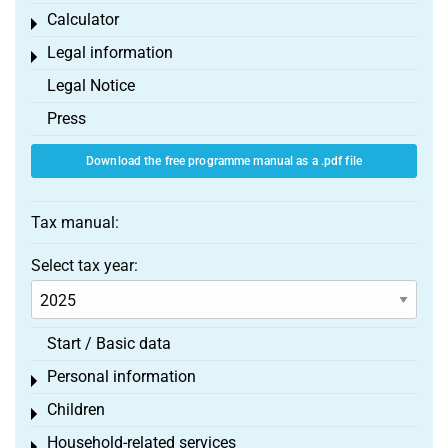
Calculator
Toggle menu
Legal information
Toggle menu
Legal Notice
Press
Download the free programme manual as a .pdf file
Tax manual:
Select tax year:
Start / Basic data
Personal information
Toggle menu
Children
Toggle menu
Household-related services