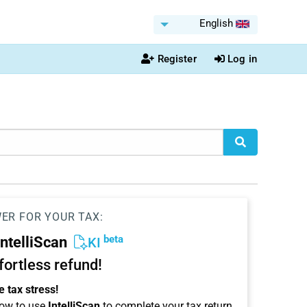
English
Register
Log in
WER FOR YOUR TAX:
beta
IntelliScan
KI
ffortless refund!
 tax stress!
ow to use
IntelliScan
to complete your tax return