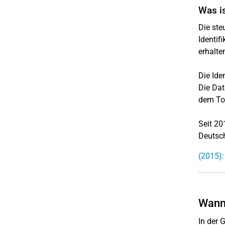
Was is
Die ste
Identif
erhalte
Die Ide
Die Dat
dem Tod
Seit 20
Deutsch
(2015):
Wann 
In der 