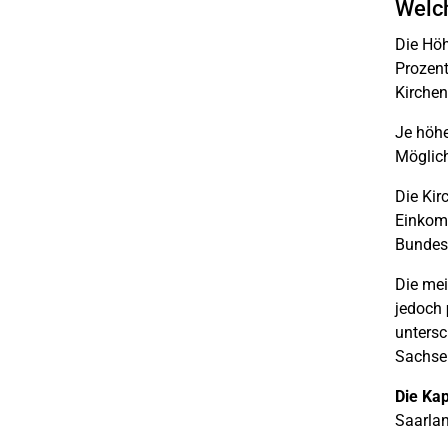
Welch
Die Höh
Prozent
Kirchen
Je höhe
Möglich
Die Kir
Einkomm
Bundesl
Die mei
jedoch
untersc
Sachsen
Die Kap
Saarlan