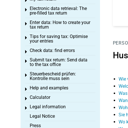
Toggle menu
Electronic data retrieval: The
Toggle menu
pre-filled tax return
Enter data: How to create your
Toggle menu
tax return
Tips for saving tax: Optimise
Toggle menu
your entries
PERSO
Check data: find errors
Toggle menu
Hus
Submit tax return: Send data
Toggle menu
to the tax office
Steuerbescheid prüfen:
Toggle menu
Kontrolle muss sein
Wie 
Welc
Help and examples
Toggle menu
Was 
Calculator
Toggle menu
Wann
Legal information
Wohe
Toggle menu
Sie 
Legal Notice
Wo k
Press