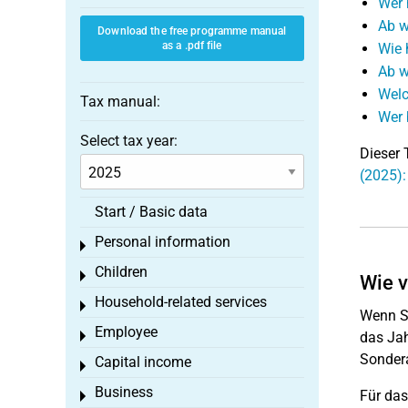
Wer 
Ab w
Download the free programme manual
as a .pdf file
Wie 
Ab w
Welc
Tax manual:
Wer 
Select tax year:
Dieser 
(2025)
Start / Basic data
Personal information
Toggle menu
Children
Toggle menu
Wie v
Household-related services
Toggle menu
Wenn Si
Employee
Toggle menu
das Jah
Sonder
Capital income
Toggle menu
Business
Für das
Toggle menu