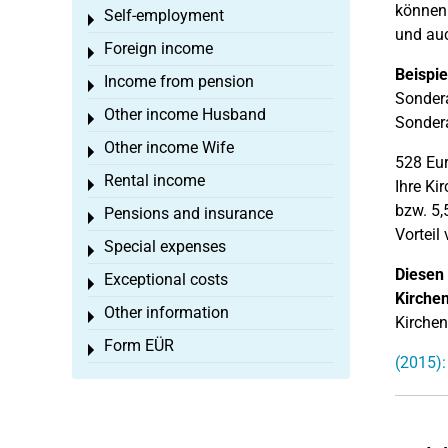
können 
Self-employment
Toggle menu
und au
Foreign income
Toggle menu
Beispie
Income from pension
Toggle menu
Sondera
Other income Husband
Toggle menu
Sonder
Other income Wife
Toggle menu
528 Eur
Rental income
Toggle menu
Ihre Ki
bzw. 5,
Pensions and insurance
Toggle menu
Vorteil
Special expenses
Toggle menu
Diesen 
Exceptional costs
Toggle menu
Kirchen
Other information
Toggle menu
Kirchen
Form EÜR
Toggle menu
(2015):