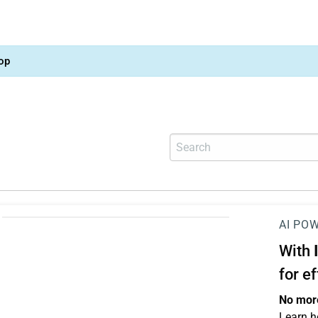
op
AI PO
With
for e
No more
Learn h