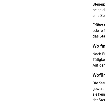
Steuerp
beispie
eine Se
Früher 
oder el
das Sta
Wo fi
Nach Ei
Tätigke
Auf dem
Wofür
Die Ste
gewerbl
sie kei
der Ste