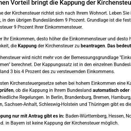
en Vorteil bringt die Kappung der Kirchenste
e der Kirchensteuer richtet sich nach Ihrem Wohnort. Leben Sie
, in den übrigen Bundesländern 9 Prozent. Grundlage ist die fes
steuer 9 Prozent Ihrer Einkommensteuer.
r Ihr Einkommen, desto höher die Einkommensteuer und desto hö
keit, die
Kappung
der Kirchensteuer zu
beantragen
.
Das bedeut
chensteuer wird nicht mehr von der Bemessungsgrundlage "Ein
en" berechnet. Der Kappungssatz ist in den einzelnen Bundeslä
and 3 bis 4 Prozent des zu versteuernden Einkommens.
sten Kirchensteuergesetze sehen bei hohem Einkommen eine Ka
prüfen
, ob die Kappung in Ihrem Bundesland
automatisch oder 
hiedliche Regelungen. In Berlin, Brandenburg, Bremen, Hambur
, Sachsen-Anhalt, Schleswig-Holstein und Thüringen gibt es d
pung nur mit Antrag gibt es in:
Baden-Württemberg, Hessen, Nor
d. in Bayern ist keine Kappung der Kirchensteuer möglich.