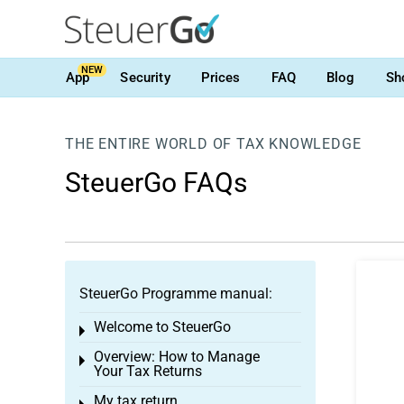
NEW
App
Security
Prices
FAQ
Blog
Sh
THE ENTIRE WORLD OF TAX KNOWLEDGE
SteuerGo FAQs
SteuerGo Programme manual:
Welcome to SteuerGo
Toggle menu
Overview: How to Manage
Toggle menu
Your Tax Returns
My tax return