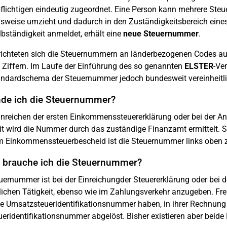
flichtigen eindeutig zugeordnet. Eine Person kann mehrere St
lsweise umzieht und dadurch in den Zuständigkeitsbereich eines
lbständigkeit anmeldet, erhält eine
neue Steuernummer
.
richteten sich die Steuernummern an länderbezogenen Codes a
f Ziffern. Im Laufe der Einführung des so genannten
ELSTER
-Ve
ndardschema der Steuernummer jedoch bundesweit vereinheitlic
nde ich die Steuernummer?
nreichen der ersten Einkommenssteuererklärung oder bei der A
it wird die Nummer durch das zuständige Finanzamt ermittelt. Si
 Einkommenssteuerbescheid ist die Steuernummer links oben z
 brauche ich die Steuernummer?
uernummer ist bei der Einreichungder Steuererklärung oder bei 
ichen Tätigkeit, ebenso wie im Zahlungsverkehr anzugeben. Fre
ne Umsatzsteueridentifikationsnummer haben, in ihrer Rechnun
ueridentifikationsnummer abgelöst. Bisher existieren aber beide