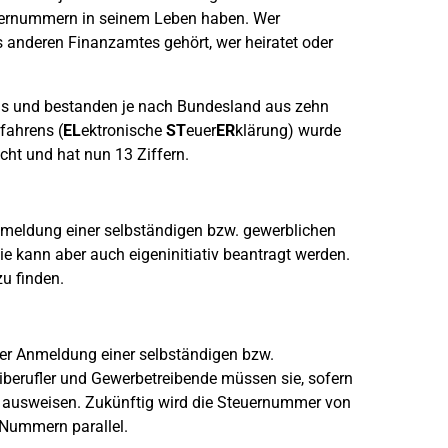
euernummern in seinem Leben haben. Wer
 anderen Finanzamtes gehört, wer heiratet oder
us und bestanden je nach Bundesland aus zehn
rfahrens (
EL
ektronische
ST
euer
ER
klärung) wurde
ht und hat nun 13 Ziffern.
nmeldung einer selbständigen bzw. gewerblichen
e kann aber auch eigeninitiativ beantragt werden.
u finden.
der Anmeldung einer selbständigen bzw.
iberufler und Gewerbetreibende müssen sie, sofern
g ausweisen. Zukünftig wird die Steuernummer von
 Nummern parallel.