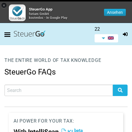
×
SteuerGo App
Ansehen
forium GmbH
kostenlos - In Google Play
22
THE ENTIRE WORLD OF TAX KNOWLEDGE
SteuerGo FAQs
AI POWER FOR YOUR TAX:
beta
With
IntelliScan