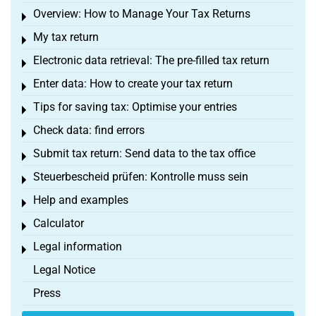
Overview: How to Manage Your Tax Returns
Toggle menu
My tax return
Toggle menu
Electronic data retrieval: The pre-filled tax return
Toggle menu
Enter data: How to create your tax return
Toggle menu
Tips for saving tax: Optimise your entries
Toggle menu
Check data: find errors
Toggle menu
Submit tax return: Send data to the tax office
Toggle menu
Steuerbescheid prüfen: Kontrolle muss sein
Toggle menu
Help and examples
Toggle menu
Calculator
Toggle menu
Legal information
Toggle menu
Legal Notice
Press