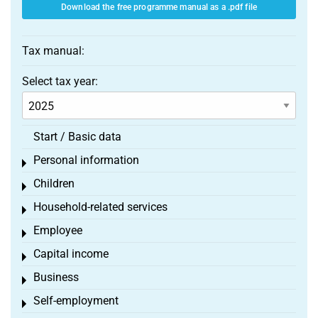
Download the free programme manual as a .pdf file
Tax manual:
Select tax year:
Start / Basic data
Personal information
Toggle menu
Children
Toggle menu
Household-related services
Toggle menu
Employee
Toggle menu
Capital income
Toggle menu
Business
Toggle menu
Self-employment
Toggle menu