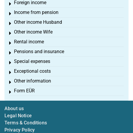
Foreign income
Toggle menu
Income from pension
Toggle menu
Other income Husband
Toggle menu
Other income Wife
Toggle menu
Rental income
Toggle menu
Pensions and insurance
Toggle menu
Special expenses
Toggle menu
Exceptional costs
Toggle menu
Other information
Toggle menu
Form EÜR
Toggle menu
About us
Legal Notice
Terms & Conditions
Privacy Policy