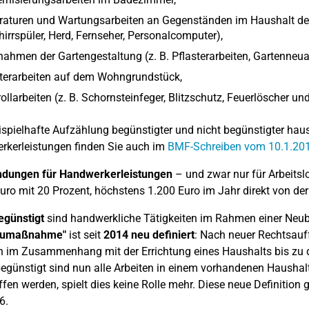
raturen und Wartungsarbeiten an Gegenständen im Haushalt des
irrspüler, Herd, Fernseher, Personalcomputer),
hmen der Gartengestaltung (z. B. Pflasterarbeiten, Gartenneua
sterarbeiten auf dem Wohngrundstück,
ollarbeiten (z. B. Schornsteinfeger, Blitzschutz, Feuerlöscher und
ispielhafte Aufzählung begünstigter und nicht begünstigter hau
kerleistungen finden Sie auch im
BMF-Schreiben vom 10.1.20
dungen für Handwerkerleistungen
– und zwar nur für Arbeitsl
uro mit 20 Prozent, höchstens 1.200 Euro im Jahr direkt von der
egünstigt
sind handwerkliche Tätigkeiten im Rahmen einer Neu
aumaßnahme"
ist seit
2014 neu definiert
: Nach neuer Rechtsau
n im Zusammenhang mit der Errichtung eines Haushalts bis zu d
egünstigt sind nun alle Arbeiten in einem vorhandenen Hausha
fen werden, spielt dies keine Rolle mehr. Diese neue Definition g
6.