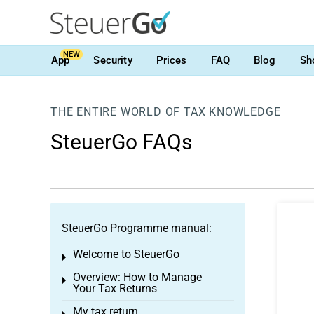
NEW
App
Security
Prices
FAQ
Blog
Sh
THE ENTIRE WORLD OF TAX KNOWLEDGE
SteuerGo FAQs
SteuerGo Programme manual:
Welcome to SteuerGo
Toggle menu
Overview: How to Manage
Toggle menu
Your Tax Returns
My tax return