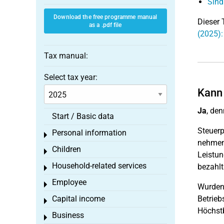
Sind
Download the free programme manual
Dieser 
as a .pdf file
(2025)
Tax manual:
Select tax year:
Kann 
Ja
, de
Start / Basic data
Steuerp
Personal information
Toggle menu
nehmen 
Children
Toggle menu
Leistun
Household-related services
bezahlt
Toggle menu
Employee
Toggle menu
Wurden 
Capital income
Betrieb
Toggle menu
Höchstb
Business
Toggle menu