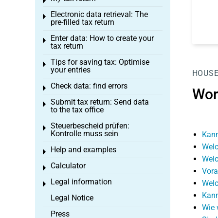
Toggle menu
Electronic data retrieval: The
Toggle menu
pre-filled tax return
Enter data: How to create your
Toggle menu
tax return
Tips for saving tax: Optimise
Toggle menu
your entries
HOUSE
Check data: find errors
Toggle menu
Wor
Submit tax return: Send data
Toggle menu
to the tax office
Steuerbescheid prüfen:
Toggle menu
Kontrolle muss sein
Kann
Welc
Help and examples
Toggle menu
Welc
Calculator
Toggle menu
Vora
Legal information
Welc
Toggle menu
Kann
Legal Notice
Wie 
Press