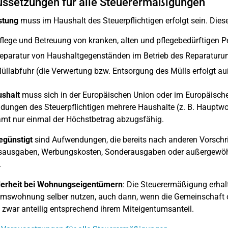
ssetzungen für alle Steuerermäßigungen
stung
muss im Haushalt des Steuerpflichtigen erfolgt sein. Diese
flege und Betreuung von kranken, alten und pflegebedürftigen P
Reparatur von Haushaltgegenständen im Betrieb des Reparaturu
üllabfuhr (die Verwertung bzw. Entsorgung des Mülls erfolgt a
shalt
muss sich in der Europäischen Union oder im Europäische
ungen des Steuerpflichtigen mehrere Haushalte (z. B. Hauptwoh
mt nur einmal der Höchstbetrag abzugsfähig.
egünstigt
sind Aufwendungen, die bereits nach anderen Vorschr
bsausgaben, Werbungskosten, Sonderausgaben oder außergewöhn
.
erheit bei Wohnungseigentümern
: Die Steuerermäßigung erha
mswohnung selber nutzen, auch dann, wenn die Gemeinschaft od
d zwar anteilig entsprechend ihrem Miteigentumsanteil.