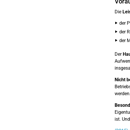
Vorau
Die
Lei
der P
der 
der M
Der
Hau
Aufwend
insgesa
Nicht b
Betrie
werden
Besond
Eigentu
ist. Un