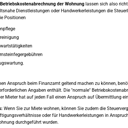
Betriebskostenabrechnung der Wohnung
lassen sich also rich
tsnahe Dienstleistungen oder Handwerkerleistungen die Steuerlas
ie Positionen
npflege
reinigung
artstätigkeiten
rnsteinfegergebühren
ugswartung.
en Anspruch beim Finanzamt geltend machen zu können, benöti
 erforderlichen Angaben enthält. Die "normale" Betriebskostenab
Der Mieter hat auf jeden Fall einen Anspruch auf Übermittlung e
s:
Wenn Sie zur Miete wohnen, können Sie zudem die Steuerver
tigungsverhältnisse oder für Handwerkerleistungen in Anspruc
ohnung durchgeführt wurden.