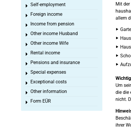
Mit der
Self-employment
Toggle menu
haushal
Foreign income
Toggle menu
allem d
Income from pension
Toggle menu
Garte
Other income Husband
Toggle menu
Haus
Other income Wife
Toggle menu
Hausw
Rental income
Toggle menu
Scho
Pensions and insurance
Toggle menu
Aufz
Special expenses
Toggle menu
Wichtig
Exceptional costs
Toggle menu
Um sein
Other information
die die
Toggle menu
nicht. 
Form EÜR
Toggle menu
Hinwei
Beschäf
ihrer W