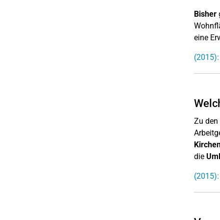
Bisher
Wohnflä
eine Er
(2015):
Welc
Zu den
Arbeitg
Kirche
die
Uml
(2015)