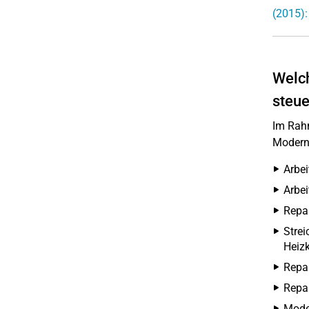
(2015):
Welch
steue
Im Rahm
Modern
Arbe
Arbei
Repar
Strei
Heizk
Repar
Repar
Mode