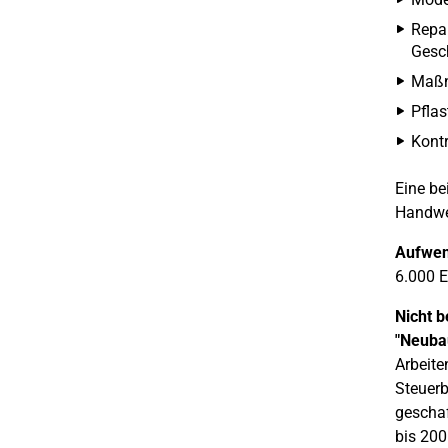
Repa
Gesch
Maßna
Pfla
Kontr
Eine be
Handwer
Aufwen
6.000 E
Nicht b
"Neub
Arbeite
Steuerb
geschaf
bis 200