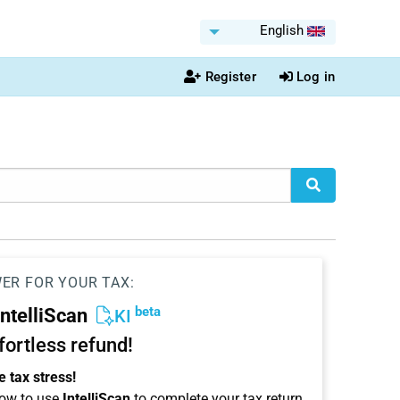
English
Register
Log in
WER FOR YOUR TAX:
beta
IntelliScan
KI
ffortless refund!
 tax stress!
ow to use
IntelliScan
to complete your tax return