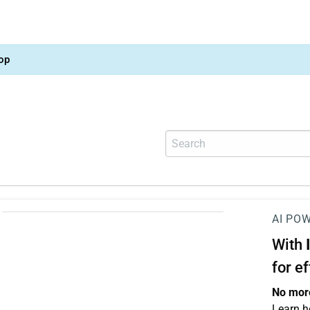
op
AI PO
With
for e
No more
Learn h