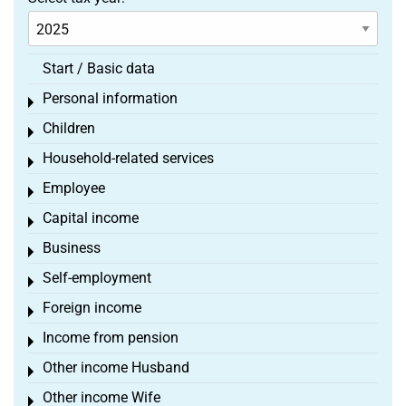
Start / Basic data
Personal information
Toggle menu
Children
Toggle menu
Household-related services
Toggle menu
Employee
Toggle menu
Capital income
Toggle menu
Business
Toggle menu
Self-employment
Toggle menu
Foreign income
Toggle menu
Income from pension
Toggle menu
Other income Husband
Toggle menu
Other income Wife
Toggle menu