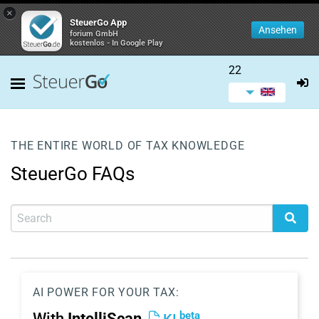
×
SteuerGo App
Ansehen
forium GmbH
kostenlos - In Google Play
22
THE ENTIRE WORLD OF TAX KNOWLEDGE
SteuerGo FAQs
AI POWER FOR YOUR TAX:
beta
With
IntelliScan