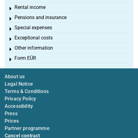
Rental income
Toggle menu
Pensions and insurance
Toggle menu
Special expenses
Toggle menu
Exceptional costs
Toggle menu
Other information
Toggle menu
Form EÜR
Toggle menu
About us
Legal Notice
Terms & Conditions
Privacy Policy
Accessibility
Press
Prices
Partner programme
Cancel contract