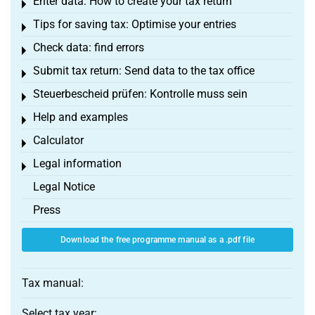
Enter data: How to create your tax return
Toggle menu
Tips for saving tax: Optimise your entries
Toggle menu
Check data: find errors
Toggle menu
Submit tax return: Send data to the tax office
Toggle menu
Steuerbescheid prüfen: Kontrolle muss sein
Toggle menu
Help and examples
Toggle menu
Calculator
Toggle menu
Legal information
Toggle menu
Legal Notice
Press
Download the free programme manual as a .pdf file
Tax manual:
Select tax year: