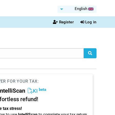
English
Register
Log in
WER FOR YOUR TAX:
beta
IntelliScan
KI
ffortless refund!
 tax stress!
ow to use
IntelliScan
to complete your tax return