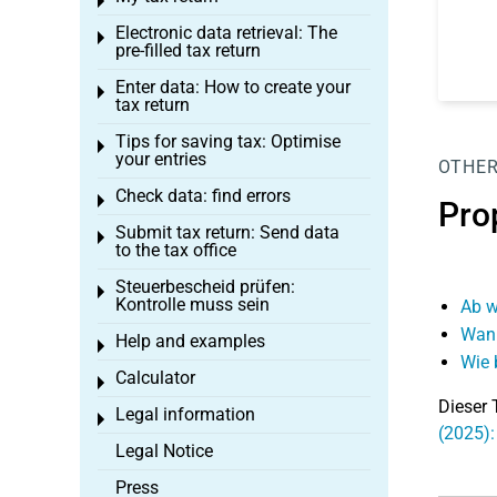
Toggle menu
Electronic data retrieval: The
Toggle menu
pre-filled tax return
Enter data: How to create your
Toggle menu
tax return
Tips for saving tax: Optimise
Toggle menu
your entries
OTHER
Check data: find errors
Toggle menu
Pro
Submit tax return: Send data
Toggle menu
to the tax office
Steuerbescheid prüfen:
Toggle menu
Kontrolle muss sein
Ab w
Wann
Help and examples
Toggle menu
Wie 
Calculator
Toggle menu
Dieser 
Legal information
Toggle menu
(2025):
Legal Notice
Press