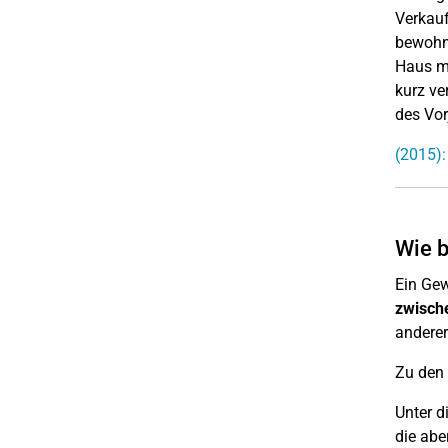
Verkauf
bewohnt
Haus mu
kurz ve
des Vor
(2015):
Wie b
Ein Gew
zwisch
anderer
Zu den 
Unter d
die ab