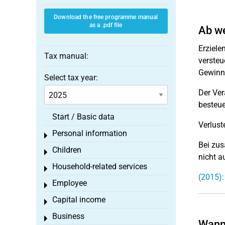
Download the free programme manual
as a .pdf file
Ab we
Erziele
Tax manual:
versteu
Gewinn 
Select tax year:
Der Ver
besteuer
Start / Basic data
Verlust
Personal information
Toggle menu
Bei zus
Children
Toggle menu
nicht a
Household-related services
Toggle menu
(2015):
Employee
Toggle menu
Capital income
Toggle menu
Business
Toggle menu
Wann 