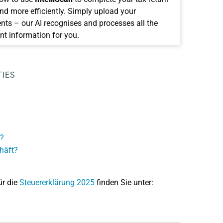
and more efficiently. Simply upload your
ts – our AI recognises and processes all the
nt information for you.
TIES
g?
häft?
ür die
Steuererklärung 2025
finden Sie unter: