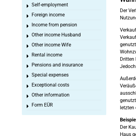
Self-employment
Toggle menu
Der Ver
Foreign income
Toggle menu
Nutzung
Income from pension
Toggle menu
Verkauf
Other income Husband
Toggle menu
Verkauf
genutzt
Other income Wife
Toggle menu
Wohnzwe
Rental income
Toggle menu
Dritten
Pensions and insurance
Jedoch 
Toggle menu
Special expenses
Toggle menu
Außer
Exceptional costs
Veräuße
Toggle menu
ausschl
Other information
Toggle menu
genutzt
Form EÜR
Toggle menu
letzten
Beispie
Der Kau
Haus ge