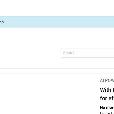
op
AI PO
With
for e
No more
Learn h