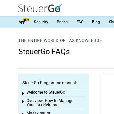
NEW
App
Security
Prices
FAQ
Blog
Sh
THE ENTIRE WORLD OF TAX KNOWLEDGE
SteuerGo FAQs
SteuerGo Programme manual:
Welcome to SteuerGo
Toggle menu
Overview: How to Manage
Toggle menu
Your Tax Returns
My tax return