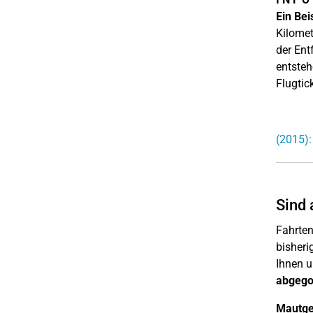
Ein Bei
Kilomet
der Ent
entsteh
Flugtic
(2015):
Sind
Fahrten
bisheri
Ihnen u
abgego
Mautge