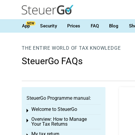
NEW
App
Security
Prices
FAQ
Blog
Sh
THE ENTIRE WORLD OF TAX KNOWLEDGE
SteuerGo FAQs
SteuerGo Programme manual:
Welcome to SteuerGo
Toggle menu
Overview: How to Manage
Toggle menu
Your Tax Returns
My tax return