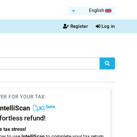
English
Register
Log in
WER FOR YOUR TAX:
beta
IntelliScan
KI
ffortless refund!
 tax stress!
ow to use
IntelliScan
to complete your tax return