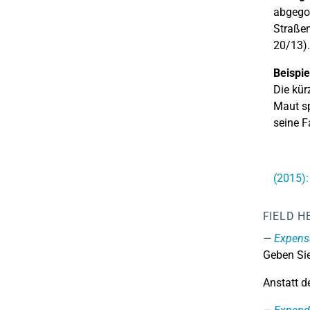
abgego
Straßen
20/13).
Beispie
Die kür
Maut sp
seine F
(2015)
FIELD H
Expense
Geben Sie
Anstatt d