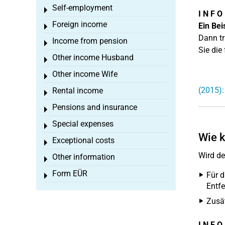
Self-employment
Toggle menu
I N F O
Foreign income
Ein Bei
Toggle menu
Dann tr
Income from pension
Toggle menu
Sie die
Other income Husband
Toggle menu
Other income Wife
Toggle menu
(2015):
Rental income
Toggle menu
Pensions and insurance
Toggle menu
Special expenses
Toggle menu
Wie k
Exceptional costs
Toggle menu
Wird de
Other information
Toggle menu
Form EÜR
Für 
Toggle menu
Entfe
Zusät
I N F O