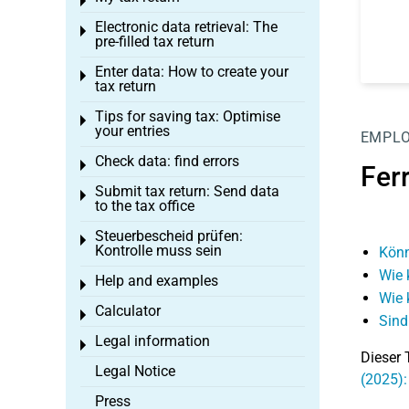
Toggle menu
Electronic data retrieval: The
Toggle menu
pre-filled tax return
Enter data: How to create your
Toggle menu
tax return
Tips for saving tax: Optimise
Toggle menu
your entries
EMPL
Check data: find errors
Toggle menu
Ferr
Submit tax return: Send data
Toggle menu
to the tax office
Steuerbescheid prüfen:
Toggle menu
Kontrolle muss sein
Könn
Wie 
Help and examples
Toggle menu
Wie 
Calculator
Toggle menu
Sind
Legal information
Toggle menu
Dieser 
Legal Notice
(2025):
Press