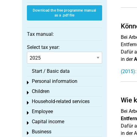
Download the free programme manual
as a .pdf file
Könne
Tax manual:
Bei Arb
Entfern
Select tax year:
Dafür a
in der
A
Start / Basic data
(2015):
Personal information
Toggle menu
Children
Toggle menu
Wie k
Household-related services
Toggle menu
Bei Arb
Employee
Toggle menu
Entfer
Capital income
Toggle menu
Dafür a
Business
in der 
Toggle menu