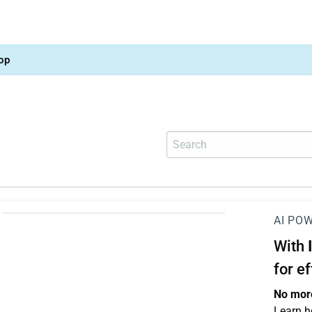
op
AI PO
With
for e
No more
Learn h