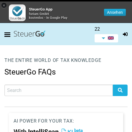
×
SteuerGo App
Ansehen
forium GmbH
kostenlos - In Google Play
22
THE ENTIRE WORLD OF TAX KNOWLEDGE
SteuerGo FAQs
AI POWER FOR YOUR TAX:
beta
With
IntelliScan