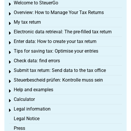
Welcome to SteuerGo
Toggle menu
Overview: How to Manage Your Tax Returns
Toggle menu
My tax return
Toggle menu
Electronic data retrieval: The pre-filled tax return
Toggle menu
Enter data: How to create your tax return
Toggle menu
Tips for saving tax: Optimise your entries
Toggle menu
Check data: find errors
Toggle menu
Submit tax return: Send data to the tax office
Toggle menu
Steuerbescheid prüfen: Kontrolle muss sein
Toggle menu
Help and examples
Toggle menu
Calculator
Toggle menu
Legal information
Toggle menu
Legal Notice
Press