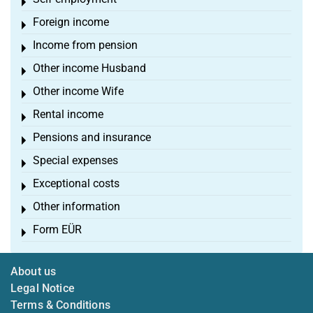
Toggle menu
Foreign income
Toggle menu
Income from pension
Toggle menu
Other income Husband
Toggle menu
Other income Wife
Toggle menu
Rental income
Toggle menu
Pensions and insurance
Toggle menu
Special expenses
Toggle menu
Exceptional costs
Toggle menu
Other information
Toggle menu
Form EÜR
Toggle menu
About us
Legal Notice
Terms & Conditions