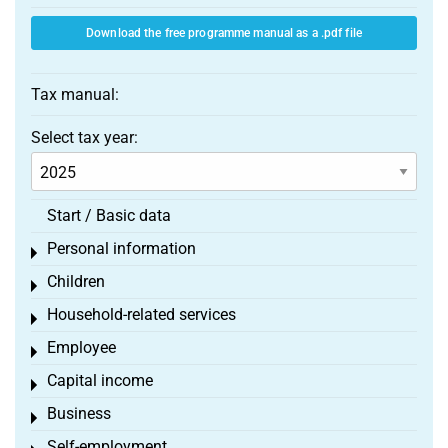
Download the free programme manual as a .pdf file
Tax manual:
Select tax year:
Start / Basic data
Personal information
Toggle menu
Children
Toggle menu
Household-related services
Toggle menu
Employee
Toggle menu
Capital income
Toggle menu
Business
Toggle menu
Self-employment