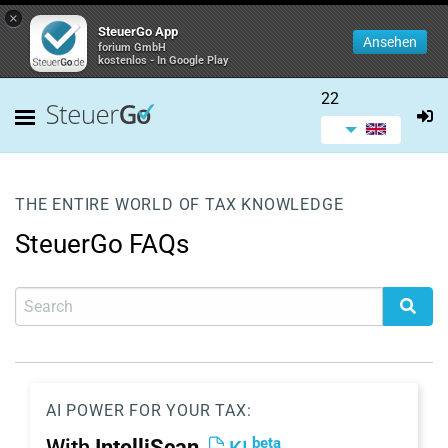
×
SteuerGo App
Ansehen
forium GmbH
kostenlos - In Google Play
22
THE ENTIRE WORLD OF TAX KNOWLEDGE
SteuerGo FAQs
AI POWER FOR YOUR TAX:
beta
With
IntelliScan