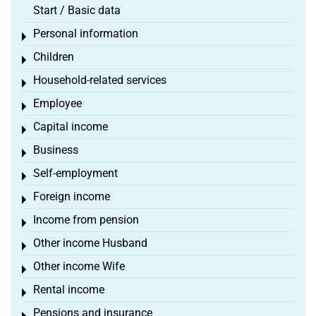
Start / Basic data
Personal information
Toggle menu
Children
Toggle menu
Household-related services
Toggle menu
Employee
Toggle menu
Capital income
Toggle menu
Business
Toggle menu
Self-employment
Toggle menu
Foreign income
Toggle menu
Income from pension
Toggle menu
Other income Husband
Toggle menu
Other income Wife
Toggle menu
Rental income
Toggle menu
Pensions and insurance