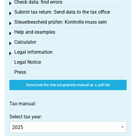
Check data: find errors
Toggle menu
Submit tax return: Send data to the tax office
Toggle menu
Steuerbescheid prüfen: Kontrolle muss sein
Toggle menu
Help and examples
Toggle menu
Calculator
Toggle menu
Legal information
Toggle menu
Legal Notice
Press
Download the free programme manual as a .pdf file
Tax manual:
Select tax year: