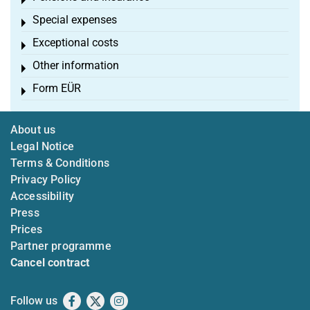
Toggle menu
Special expenses
Toggle menu
Exceptional costs
Toggle menu
Other information
Toggle menu
Form EÜR
Toggle menu
About us
Legal Notice
Terms & Conditions
Privacy Policy
Accessibility
Press
Prices
Partner programme
Cancel contract
Follow us
Facebook
X
Instagram