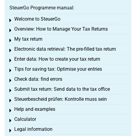
SteuerGo Programme manual:
Welcome to SteuerGo
Toggle menu
Overview: How to Manage Your Tax Returns
Toggle menu
My tax return
Toggle menu
Electronic data retrieval: The pre-filled tax return
Toggle menu
Enter data: How to create your tax return
Toggle menu
Tips for saving tax: Optimise your entries
Toggle menu
Check data: find errors
Toggle menu
Submit tax return: Send data to the tax office
Toggle menu
Steuerbescheid prüfen: Kontrolle muss sein
Toggle menu
Help and examples
Toggle menu
Calculator
Toggle menu
Legal information
Toggle menu