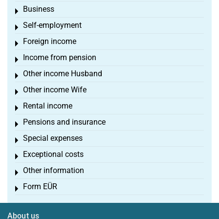
Business
Toggle menu
Self-employment
Toggle menu
Foreign income
Toggle menu
Income from pension
Toggle menu
Other income Husband
Toggle menu
Other income Wife
Toggle menu
Rental income
Toggle menu
Pensions and insurance
Toggle menu
Special expenses
Toggle menu
Exceptional costs
Toggle menu
Other information
Toggle menu
Form EÜR
Toggle menu
About us