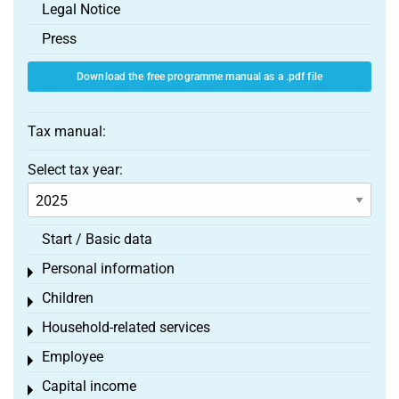
Legal Notice
Press
Download the free programme manual as a .pdf file
Tax manual:
Select tax year:
Start / Basic data
Personal information
Toggle menu
Children
Toggle menu
Household-related services
Toggle menu
Employee
Toggle menu
Capital income
Toggle menu