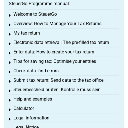
SteuerGo Programme manual:
Welcome to SteuerGo
Toggle menu
Overview: How to Manage Your Tax Returns
Toggle menu
My tax return
Toggle menu
Electronic data retrieval: The pre-filled tax return
Toggle menu
Enter data: How to create your tax return
Toggle menu
Tips for saving tax: Optimise your entries
Toggle menu
Check data: find errors
Toggle menu
Submit tax return: Send data to the tax office
Toggle menu
Steuerbescheid prüfen: Kontrolle muss sein
Toggle menu
Help and examples
Toggle menu
Calculator
Toggle menu
Legal information
Toggle menu
Legal Notice