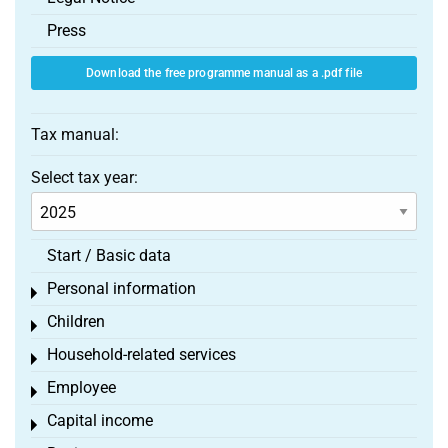
Press
Download the free programme manual as a .pdf file
Tax manual:
Select tax year:
Start / Basic data
Personal information
Toggle menu
Children
Toggle menu
Household-related services
Toggle menu
Employee
Toggle menu
Capital income
Toggle menu