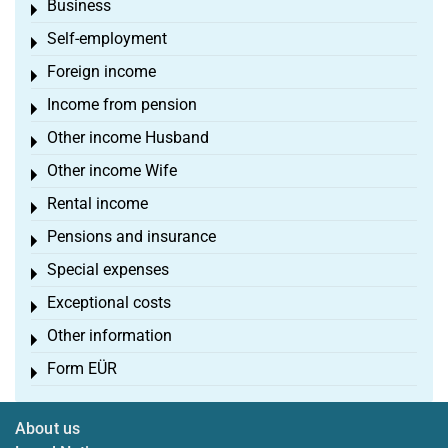
Business
Toggle menu
Self-employment
Toggle menu
Foreign income
Toggle menu
Income from pension
Toggle menu
Other income Husband
Toggle menu
Other income Wife
Toggle menu
Rental income
Toggle menu
Pensions and insurance
Toggle menu
Special expenses
Toggle menu
Exceptional costs
Toggle menu
Other information
Toggle menu
Form EÜR
Toggle menu
About us