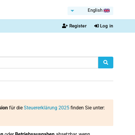
English
Register
Log in
sion
für die
Steuererklärung 2025
finden Sie unter:
en
oder
Betriebsausgaben
absetzbar, wenn