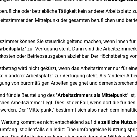
 berufliche oder betriebliche Tätigkeit kein anderer Arbeitsplatz 
eitszimmer den Mittelpunkt der gesamten beruflichen und betrie
tszimmer können Sie steuerlich geltend machen, wenn Ihnen für di
rbeitsplatz
" zur Verfügung steht. Dann sind die Arbeitszimmer
osten oder Betriebsausgaben abziehbar. Der Höchstbetrag von 1
tbetrag wird nicht gekürzt, wenn das Arbeitszimmer nur für einen
in anderer Arbeitsplatz" zur Verfügung steht. Als "anderer Arbeit
igung von büromäßigen Arbeiten geeignet und dementsprechend 
 für die Beurteilung des "
Arbeitszimmers als Mittelpunkt
" is
chen Arbeitszimmer liegt. Dies ist der Fall, wenn dort die für d
t werden. Der "Mittelpunkt" bestimmt sich also nach dem inhaltli
r Wertung kommt es nicht entscheidend auf die
zeitliche Nutzu
mfang ist allenfalls ein Indiz: Eine umfangreiche Nutzung spric
gen. Das Arbeitszimmer kann aber auch dann der Mittelpunkt sei