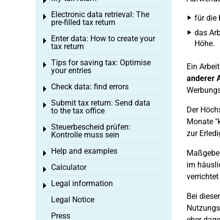
Toggle menu
Electronic data retrieval: The
Toggle menu
für die
pre-filled tax return
das Arb
Enter data: How to create your
Toggle menu
Höhe.
tax return
Tips for saving tax: Optimise
Toggle menu
Ein Arbei
your entries
anderer A
Check data: find errors
Toggle menu
Werbungsk
Submit tax return: Send data
Toggle menu
Der Höchs
to the tax office
Monate "ke
Steuerbescheid prüfen:
Toggle menu
zur Erled
Kontrolle muss sein
Help and examples
Maßgebend
Toggle menu
im häusli
Calculator
Toggle menu
verrichte
Legal information
Toggle menu
Bei diese
Legal Notice
Nutzungsu
Press
eher dage