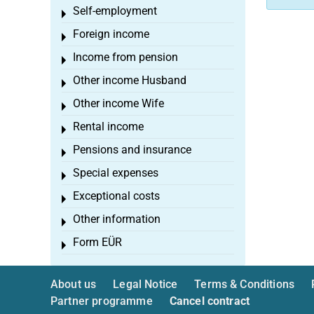
Self-employment
Toggle menu
Foreign income
Toggle menu
Income from pension
Toggle menu
Other income Husband
Toggle menu
Other income Wife
Toggle menu
Rental income
Toggle menu
Pensions and insurance
Toggle menu
Special expenses
Toggle menu
Exceptional costs
Toggle menu
Other information
Toggle menu
Form EÜR
Toggle menu
About us
Legal Notice
Terms & Conditions
Partner programme
Cancel contract