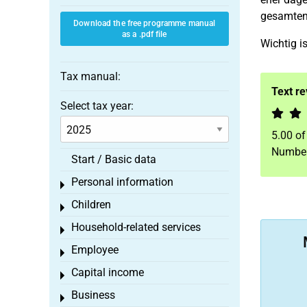
gesamten 
Download the free programme manual
as a .pdf file
Wichtig i
Tax manual:
Text r
Select tax year:
5.00
o
Number
Start / Basic data
Personal information
Toggle menu
Children
Toggle menu
Household-related services
Toggle menu
Employee
Toggle menu
Capital income
Toggle menu
Business
Toggle menu