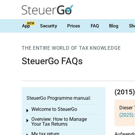
NEW
App
Security
Prices
FAQ
Blog
Sh
THE ENTIRE WORLD OF TAX KNOWLEDGE
SteuerGo FAQs
(2015)
SteuerGo Programme manual:
Dieser 
Welcome to SteuerGo
Toggle menu
(2025):
Overview: How to Manage
Toggle menu
Your Tax Returns
My tax return
Aufwendun