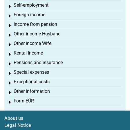
Self-employment
Toggle menu
Foreign income
Toggle menu
Income from pension
Toggle menu
Other income Husband
Toggle menu
Other income Wife
Toggle menu
Rental income
Toggle menu
Pensions and insurance
Toggle menu
Special expenses
Toggle menu
Exceptional costs
Toggle menu
Other information
Toggle menu
Form EÜR
Toggle menu
About us
Legal Notice