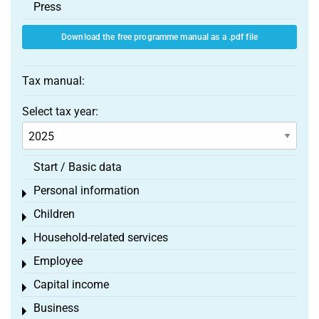
Press
Download the free programme manual as a .pdf file
Tax manual:
Select tax year:
Start / Basic data
Personal information
Toggle menu
Children
Toggle menu
Household-related services
Toggle menu
Employee
Toggle menu
Capital income
Toggle menu
Business
Toggle menu