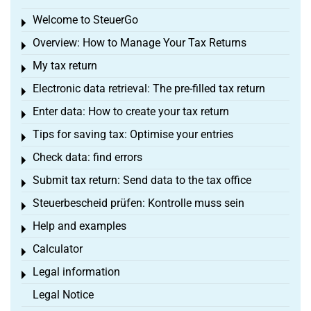
Welcome to SteuerGo
Toggle menu
Overview: How to Manage Your Tax Returns
Toggle menu
My tax return
Toggle menu
Electronic data retrieval: The pre-filled tax return
Toggle menu
Enter data: How to create your tax return
Toggle menu
Tips for saving tax: Optimise your entries
Toggle menu
Check data: find errors
Toggle menu
Submit tax return: Send data to the tax office
Toggle menu
Steuerbescheid prüfen: Kontrolle muss sein
Toggle menu
Help and examples
Toggle menu
Calculator
Toggle menu
Legal information
Toggle menu
Legal Notice