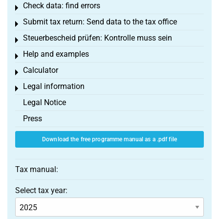
Check data: find errors
Toggle menu
Submit tax return: Send data to the tax office
Toggle menu
Steuerbescheid prüfen: Kontrolle muss sein
Toggle menu
Help and examples
Toggle menu
Calculator
Toggle menu
Legal information
Toggle menu
Legal Notice
Press
Download the free programme manual as a .pdf file
Tax manual:
Select tax year: