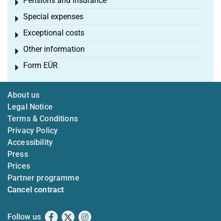
Pensions and insurance
Toggle menu
Special expenses
Toggle menu
Exceptional costs
Toggle menu
Other information
Toggle menu
Form EÜR
Toggle menu
About us
Legal Notice
Terms & Conditions
Privacy Policy
Accessibility
Press
Prices
Partner programme
Cancel contract
Follow us
Facebook
X
Instagram