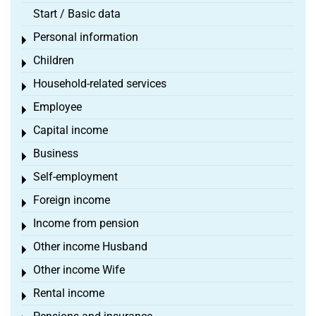
Start / Basic data
Personal information
Toggle menu
Children
Toggle menu
Household-related services
Toggle menu
Employee
Toggle menu
Capital income
Toggle menu
Business
Toggle menu
Self-employment
Toggle menu
Foreign income
Toggle menu
Income from pension
Toggle menu
Other income Husband
Toggle menu
Other income Wife
Toggle menu
Rental income
Toggle menu