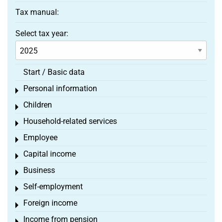
Tax manual:
Select tax year:
Start / Basic data
Personal information
Toggle menu
Children
Toggle menu
Household-related services
Toggle menu
Employee
Toggle menu
Capital income
Toggle menu
Business
Toggle menu
Self-employment
Toggle menu
Foreign income
Toggle menu
Income from pension