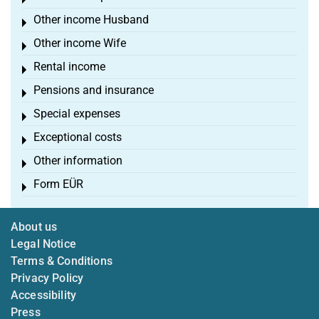
Toggle menu
Other income Husband
Toggle menu
Other income Wife
Toggle menu
Rental income
Toggle menu
Pensions and insurance
Toggle menu
Special expenses
Toggle menu
Exceptional costs
Toggle menu
Other information
Toggle menu
Form EÜR
Toggle menu
About us
Legal Notice
Terms & Conditions
Privacy Policy
Accessibility
Press