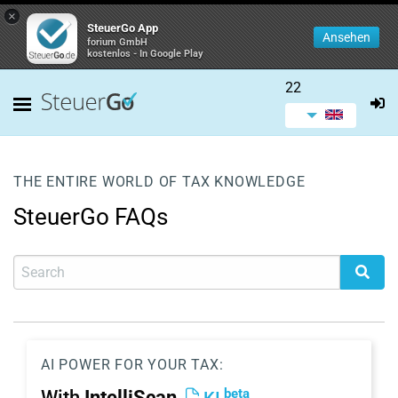
×
SteuerGo App
Ansehen
forium GmbH
kostenlos - In Google Play
22
THE ENTIRE WORLD OF TAX KNOWLEDGE
SteuerGo FAQs
AI POWER FOR YOUR TAX:
beta
With
IntelliScan