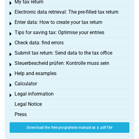
My tax return
Toggle menu
Electronic data retrieval: The pre-filled tax return
Toggle menu
Enter data: How to create your tax return
Toggle menu
Tips for saving tax: Optimise your entries
Toggle menu
Check data: find errors
Toggle menu
Submit tax return: Send data to the tax office
Toggle menu
Steuerbescheid prüfen: Kontrolle muss sein
Toggle menu
Help and examples
Toggle menu
Calculator
Toggle menu
Legal information
Toggle menu
Legal Notice
Press
Download the free programme manual as a .pdf file