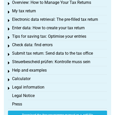
Overview: How to Manage Your Tax Returns
Toggle menu
My tax return
Toggle menu
Electronic data retrieval: The pre-filled tax return
Toggle menu
Enter data: How to create your tax return
Toggle menu
Tips for saving tax: Optimise your entries
Toggle menu
Check data: find errors
Toggle menu
Submit tax return: Send data to the tax office
Toggle menu
Steuerbescheid prüfen: Kontrolle muss sein
Toggle menu
Help and examples
Toggle menu
Calculator
Toggle menu
Legal information
Toggle menu
Legal Notice
Press