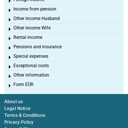
Toggle menu
Income from pension
Toggle menu
Other income Husband
Toggle menu
Other income Wife
Toggle menu
Rental income
Toggle menu
Pensions and insurance
Toggle menu
Special expenses
Toggle menu
Exceptional costs
Toggle menu
Other information
Toggle menu
Form EÜR
Toggle menu
About us
Legal Notice
Terms & Conditions
Privacy Policy