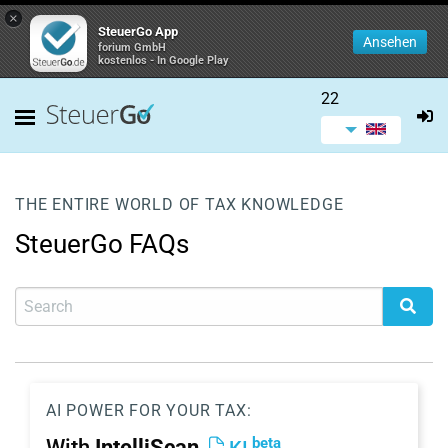
×
SteuerGo App
Ansehen
forium GmbH
kostenlos - In Google Play
22
THE ENTIRE WORLD OF TAX KNOWLEDGE
SteuerGo FAQs
AI POWER FOR YOUR TAX:
beta
With
IntelliScan