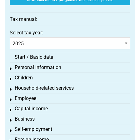
Download the free programme manual as a .pdf file
Tax manual:
Select tax year:
Start / Basic data
Personal information
Toggle menu
Children
Toggle menu
Household-related services
Toggle menu
Employee
Toggle menu
Capital income
Toggle menu
Business
Toggle menu
Self-employment
Toggle menu
Foreign income