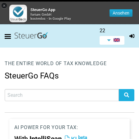
×
SteuerGo App
Ansehen
forium GmbH
kostenlos - In Google Play
22
THE ENTIRE WORLD OF TAX KNOWLEDGE
SteuerGo FAQs
AI POWER FOR YOUR TAX:
beta
With
IntelliScan