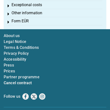
Exceptional costs
Toggle menu
Other information
Toggle menu
Form EÜR
Toggle menu
About us
Legal Notice
Terms & Conditions
Privacy Policy
Accessibility
Press
Prices
Partner programme
Cancel contract
Follow us
Facebook
X
Instagram