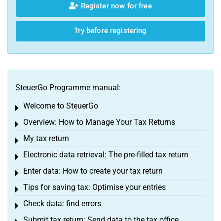
Register now for free
Try before registering
SteuerGo Programme manual:
Welcome to SteuerGo
Toggle menu
Overview: How to Manage Your Tax Returns
Toggle menu
My tax return
Toggle menu
Electronic data retrieval: The pre-filled tax return
Toggle menu
Enter data: How to create your tax return
Toggle menu
Tips for saving tax: Optimise your entries
Toggle menu
Check data: find errors
Toggle menu
Submit tax return: Send data to the tax office