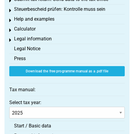
Toggle menu
Steuerbescheid prüfen: Kontrolle muss sein
Toggle menu
Help and examples
Toggle menu
Calculator
Toggle menu
Legal information
Toggle menu
Legal Notice
Press
Download the free programme manual as a .pdf file
Tax manual:
Select tax year:
Start / Basic data