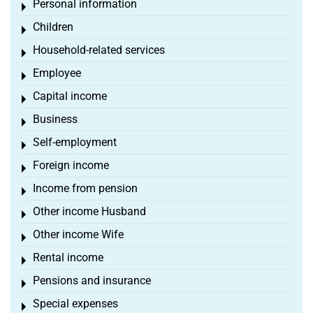
Personal information
Toggle menu
Children
Toggle menu
Household-related services
Toggle menu
Employee
Toggle menu
Capital income
Toggle menu
Business
Toggle menu
Self-employment
Toggle menu
Foreign income
Toggle menu
Income from pension
Toggle menu
Other income Husband
Toggle menu
Other income Wife
Toggle menu
Rental income
Toggle menu
Pensions and insurance
Toggle menu
Special expenses
Toggle menu