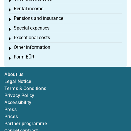
Toggle menu
Rental income
Toggle menu
Pensions and insurance
Toggle menu
Special expenses
Toggle menu
Exceptional costs
Toggle menu
Other information
Toggle menu
Form EÜR
Toggle menu
About us
Legal Notice
Terms & Conditions
Privacy Policy
Accessibility
Press
Prices
Partner programme
Cancel contract