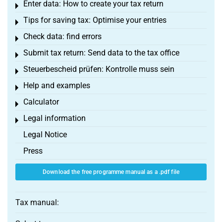
Enter data: How to create your tax return
Toggle menu
Tips for saving tax: Optimise your entries
Toggle menu
Check data: find errors
Toggle menu
Submit tax return: Send data to the tax office
Toggle menu
Steuerbescheid prüfen: Kontrolle muss sein
Toggle menu
Help and examples
Toggle menu
Calculator
Toggle menu
Legal information
Toggle menu
Legal Notice
Press
Download the free programme manual as a .pdf file
Tax manual: