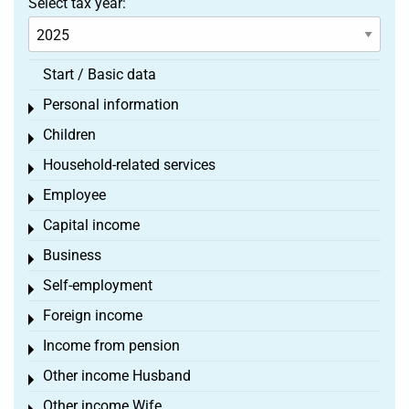
Select tax year:
Start / Basic data
Personal information
Toggle menu
Children
Toggle menu
Household-related services
Toggle menu
Employee
Toggle menu
Capital income
Toggle menu
Business
Toggle menu
Self-employment
Toggle menu
Foreign income
Toggle menu
Income from pension
Toggle menu
Other income Husband
Toggle menu
Other income Wife