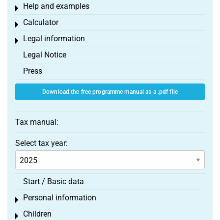
Help and examples
Toggle menu
Calculator
Toggle menu
Legal information
Toggle menu
Legal Notice
Press
Download the free programme manual as a .pdf file
Tax manual:
Select tax year:
Start / Basic data
Personal information
Toggle menu
Children
Toggle menu