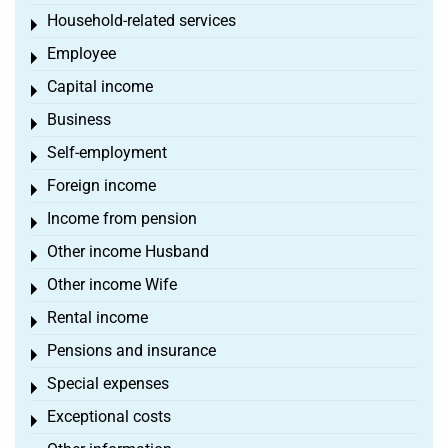
Household-related services
Toggle menu
Employee
Toggle menu
Capital income
Toggle menu
Business
Toggle menu
Self-employment
Toggle menu
Foreign income
Toggle menu
Income from pension
Toggle menu
Other income Husband
Toggle menu
Other income Wife
Toggle menu
Rental income
Toggle menu
Pensions and insurance
Toggle menu
Special expenses
Toggle menu
Exceptional costs
Toggle menu