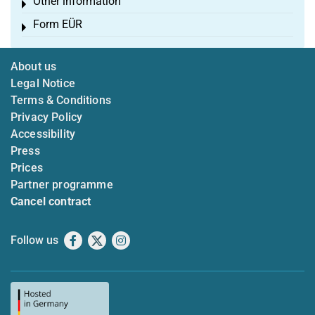
Other information
Toggle menu
Form EÜR
Toggle menu
About us
Legal Notice
Terms & Conditions
Privacy Policy
Accessibility
Press
Prices
Partner programme
Cancel contract
Follow us
Facebook
X
Instagram