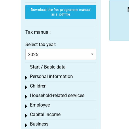
Download the free programme manual
as a .pdf file
Tax manual:
Select tax year:
Start / Basic data
Personal information
Toggle menu
Children
Toggle menu
Household-related services
Toggle menu
Employee
Toggle menu
Capital income
Toggle menu
Business
Toggle menu