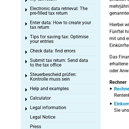
Toggle menu
mehrjähri
Electronic data retrieval: The
Toggle menu
pre-filled tax return
genannten
Enter data: How to create your
Toggle menu
Hierbei 
tax return
Fünftel h
Tips for saving tax: Optimise
Toggle menu
mit und e
your entries
Einkünfte
Check data: find errors
Toggle menu
Das Finan
Submit tax return: Send data
Toggle menu
erhaltene
to the tax office
oder Anwa
Steuerbescheid prüfen:
Toggle menu
Kontrolle muss sein
Rechner
Help and examples
Rechne
Toggle menu
Rentenb
Calculator
Toggle menu
Einkom
Legal information
Toggle menu
Sie uns
Legal Notice
Press