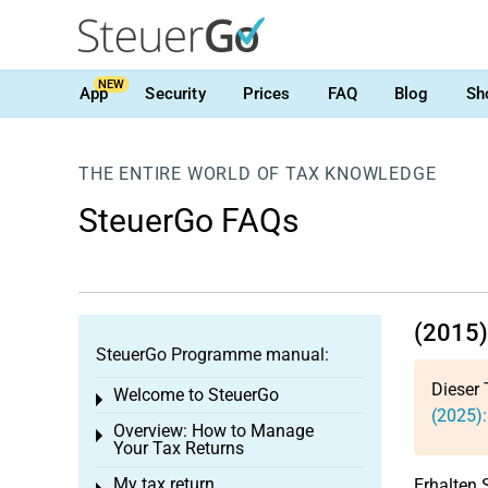
NEW
App
Security
Prices
FAQ
Blog
Sh
THE ENTIRE WORLD OF TAX KNOWLEDGE
SteuerGo FAQs
(2015)
SteuerGo Programme manual:
Dieser 
Welcome to SteuerGo
Toggle menu
(2025)
Overview: How to Manage
Toggle menu
Your Tax Returns
My tax return
Erhalten 