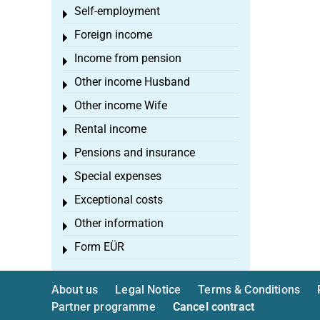
Self-employment
Toggle menu
Foreign income
Toggle menu
Income from pension
Toggle menu
Other income Husband
Toggle menu
Other income Wife
Toggle menu
Rental income
Toggle menu
Pensions and insurance
Toggle menu
Special expenses
Toggle menu
Exceptional costs
Toggle menu
Other information
Toggle menu
Form EÜR
Toggle menu
About us
Legal Notice
Terms & Conditions
Partner programme
Cancel contract